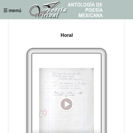
☰ menú
Horal
Play