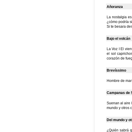
Añoranza
La nostalgia e
¿cómo podría s
Si te besara des
Bajo el volcán
La Voz I El vie
el sol caprich
corazón de fueg
Brevíssimo
Hombre de mar c
Campanas de S
Suenan al aire 
mundo y otros c
Del mundo y ot
¿Quién sabrá q