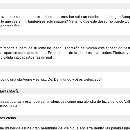
s azul aire sutil de todo extrañamiento eres tan sólo un nombre una imagen Aun
i lo que ves en mi también es sólo imagen? Me temo que este deseo no puede toc
aparecerías. ...
nto recorta el perfil de su lomo inclinado El corazón del volcán está encendido fie
oso aparece quemándolo todo En el centro de la tierra estallan nubes Piedras y
o cálida intocada Apenas un mal ...
omo una ola Viene y se va... De: Del mundo y otros cielos. 2004
anta María
las campanas y esa nube canta silenciosa como una alondra de luz en el oído Val
ielos. 2004
ros cielos
ue mi herida esuna gran hendidura del cielo,que encierra dentro las palabrasqu