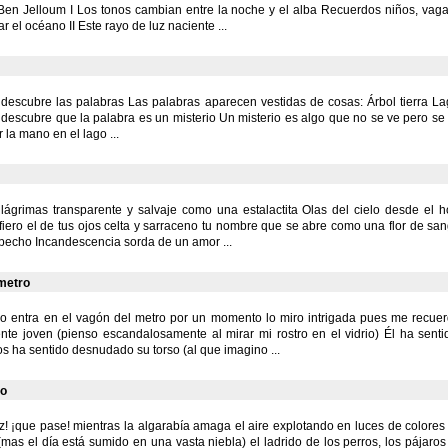
en Jelloum I Los tonos cambian entre la noche y el alba Recuerdos niños, v
ar el océano II Este rayo de luz naciente ...
 descubre las palabras Las palabras aparecen vestidas de cosas: Árbol tierra L
descubre que la palabra es un misterio Un misterio es algo que no se ve pero se
 la mano en el lago ...
lágrimas transparente y salvaje como una estalactita Olas del cielo desde el h
fiero el de tus ojos celta y sarraceno tu nombre que se abre como una flor de sa
 pecho Incandescencia sorda de un amor ...
 metro
 entra en el vagón del metro por un momento lo miro intrigada pues me recuerda
te joven (pienso escandalosamente al mirar mi rostro en el vidrio) Él ha senti
os ha sentido desnudado su torso (al que imagino ...
co
z! ¡que pase! mientras la algarabía amaga el aire explotando en luces de colores 
(mas el día está sumido en una vasta niebla) el ladrido de los perros, los pájaros i