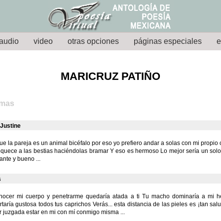
audio
video
otras opciones
páginas especiales
e
MARICRUZ PATIÑO
emas
 Justine
 que la pareja es un animal bicéfalo por eso yo prefiero andar a solas con mi propio
oquece a las bestias haciéndolas bramar Y eso es hermoso Lo mejor sería un sol
ante y bueno ...
s
onocer mi cuerpo y penetrarme quedaría atada a ti Tu macho dominaría a mi 
taría gustosa todos tus caprichos Verás... esta distancia de las pieles es ¡tan sal
er juzgada estar en mi con mí conmigo misma ...