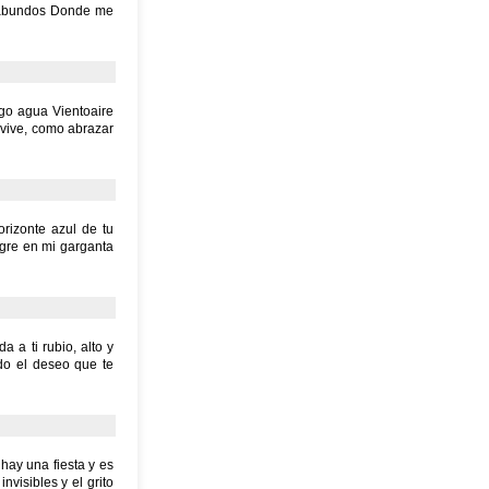
agabundos Donde me
ago agua Vientoaire
 vive, como abrazar
orizonte azul de tu
ngre en mi garganta
 a ti rubio, alto y
do el deseo que te
hay una fiesta y es
nvisibles y el grito