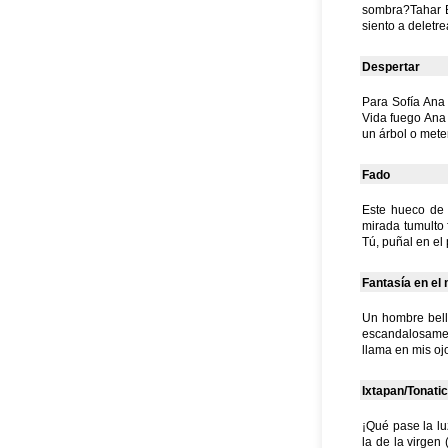
sombra?Tahar B
siento a deletre
Despertar
Para Sofía Ana
Vida fuego Ana 
un árbol o meter
Fado
Este hueco de 
mirada tumulto 
Tú, puñal en el
Fantasía en el
Un hombre bello
escandalosamen
llama en mis oj
Ixtapan/Tonati
¡Qué pase la lu
la de la virgen 