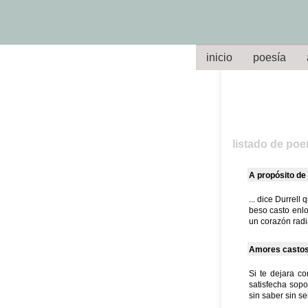
inicio
poesía
listado de po
A propósito de
... dice Durrell
beso casto enl
un corazón radi
Amores casto
Si te dejara c
satisfecha sopor
sin saber sin s