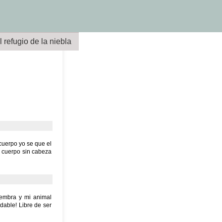
l refugio de la niebla
 cuerpo yo se que el
o cuerpo sin cabeza
hembra y mi animal
udable! Libre de ser