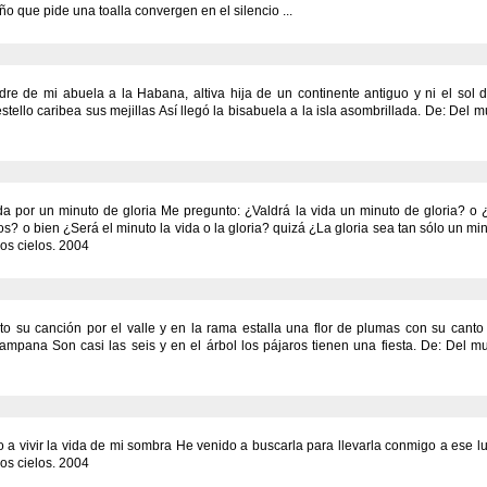
ño que pide una toalla convergen en el silencio ...
dre de mi abuela a la Habana, altiva hija de un continente antiguo y ni el sol d
tello caribea sus mejillas Así llegó la bisabuela a la isla asombrillada. De: Del m
da por un minuto de gloria Me pregunto: ¿Valdrá la vida un minuto de gloria? o ¿
os? o bien ¿Será el minuto la vida o la gloria? quizá ¿La gloria sea tan sólo un mi
os cielos. 2004
nto su canción por el valle y en la rama estalla una flor de plumas con su canto 
campana Son casi las seis y en el árbol los pájaros tienen una fiesta. De: Del mu
o a vivir la vida de mi sombra He venido a buscarla para llevarla conmigo a ese lu
os cielos. 2004