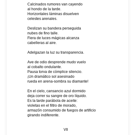
Calcinados rumores van cayendo
al hondo de la tarde.
Horizontales láminas disuelven
celestes arenales.
Deslizan su bandera perseguida
nubes de fino talle.
Fiera de luces mágicas alcanza
cabelleras al aire.
Adelgazan la luz su transparencia.
Ave de odio desprende mudo vuelo
al cobalto ondulante.
Pausa torva de cómplice silencio.
¡Un dramático sol asesinado
rueda en arena-sombra su diamante!
En el cielo, cansancio azul dormido
deja correr su sangre de oro líquido.
Es la tarde parábola de aceite:
violetas en el filtro de morado,
armazón consumido de fuegos de artificio
girando indiferente.
VII