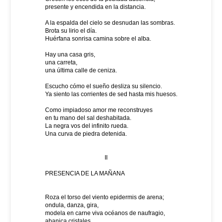
presente y encendida en la distancia.
A la espalda del cielo se desnudan las sombras.
Brota su lirio el día.
Huérfana sonrisa camina sobre el alba.
Hay una casa gris,
una carreta,
una última calle de ceniza.
Escucho cómo el sueño desliza su silencio.
Ya siento las corrientes de sed hasta mis huesos.
Como impiadoso amor me reconstruyes
en tu mano del sal deshabitada.
La negra vos del infinito rueda.
Una curva de piedra detenida.
II
PRESENCIA DE LA MAÑANA
Roza el torso del viento epidermis de arena;
ondula, danza, gira,
modela en carne viva océanos de naufragio,
abanica cristales,