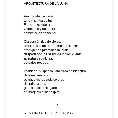
ARQUITECTURA DE LA LUNA
Profundidad violada.
Línea helada de luz.
Firme trazo sideral.
Geometría y andamio:
construcción espectral.
Ola concéntrica de cielos,
circulares espejos abriendo el horizonte;
emergiendo pirámides de plata,
despertando los pasos de Indios Pueblo,
absortas sepulturas,
venados pétreos.
Imantado, suspenso, lanceado de blancura,
de luna coronado;
evadido de los siete colores
del prisma de sal,
gira el desierto cegado
en magnético mar espiral.
IX
RETORNO AL DESIERTO HUMANO