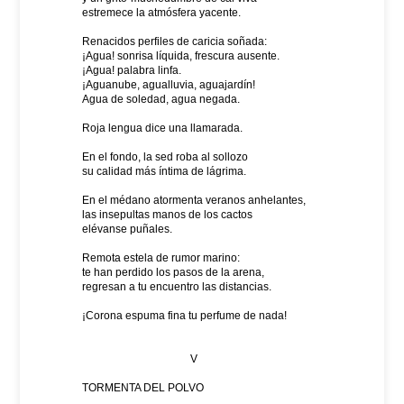
estremece la atmósfera yacente.
Renacidos perfiles de caricia soñada:
¡Agua! sonrisa líquida, frescura ausente.
¡Agua! palabra linfa.
¡Aguanube, agualluvia, aguajardín!
Agua de soledad, agua negada.
Roja lengua dice una llamarada.
En el fondo, la sed roba al sollozo
su calidad más íntima de lágrima.
En el médano atormenta veranos anhelantes,
las insepultas manos de los cactos
elévanse puñales.
Remota estela de rumor marino:
te han perdido los pasos de la arena,
regresan a tu encuentro las distancias.
¡Corona espuma fina tu perfume de nada!
V
TORMENTA DEL POLVO