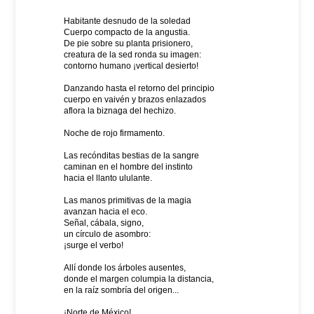
Habitante desnudo de la soledad
Cuerpo compacto de la angustia.
De pie sobre su planta prisionero,
creatura de la sed ronda su imagen:
contorno humano ¡vertical desierto!
Danzando hasta el retorno del principio
cuerpo en vaivén y brazos enlazados
aflora la biznaga del hechizo.
Noche de rojo firmamento.
Las recónditas bestias de la sangre
caminan en el hombre del instinto
hacia el llanto ululante.
Las manos primitivas de la magia
avanzan hacia el eco.
Señal, cábala, signo,
un círculo de asombro:
¡surge el verbo!
Allí donde los árboles ausentes,
donde el margen columpia la distancia,
en la raíz sombría del origen...
¡Norte de México!