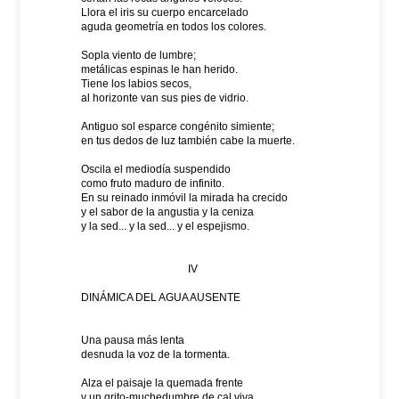
Llora el iris su cuerpo encarcelado
aguda geometría en todos los colores.
Sopla viento de lumbre;
metálicas espinas le han herido.
Tiene los labios secos,
al horizonte van sus pies de vidrio.
Antiguo sol esparce congénito simiente;
en tus dedos de luz también cabe la muerte.
Oscila el mediodía suspendido
como fruto maduro de infinito.
En su reinado inmóvil la mirada ha crecido
y el sabor de la angustia y la ceniza
y la sed... y la sed... y el espejismo.
IV
DINÁMICA DEL AGUA AUSENTE
Una pausa más lenta
desnuda la voz de la tormenta.
Alza el paisaje la quemada frente
y un grito-muchedumbre de cal viva