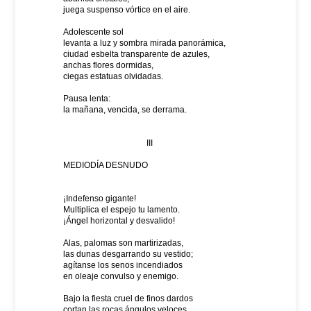
juega suspenso vórtice en el aire.
Adolescente sol
levanta a luz y sombra mirada panorámica,
ciudad esbelta transparente de azules,
anchas flores dormidas,
ciegas estatuas olvidadas.
Pausa lenta:
la mañana, vencida, se derrama.
III
MEDIODÍA DESNUDO
¡Indefenso gigante!
Multiplica el espejo tu lamento.
¡Ángel horizontal y desvalido!
Alas, palomas son martirizadas,
las dunas desgarrando su vestido;
agítanse los senos incendiados
en oleaje convulso y enemigo.
Bajo la fiesta cruel de finos dardos
cortan las rocas ángulos veloces.