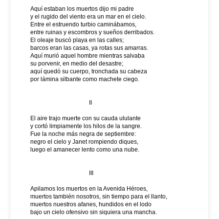
Aquí estaban los muertos dijo mi padre
y el rugido del viento era un mar en el cielo.
Entre el estruendo turbio caminábamos,
entre ruinas y escombros y sueños derribados.
El oleaje buscó playa en las calles;
barcos eran las casas, ya rotas sus amarras.
Aquí murió aquel hombre mientras salvaba
su porvenir, en medio del desastre;
aquí quedó su cuerpo, tronchada su cabeza
por lámina silbante como machete ciego.
II
El aire trajo muerte con su cauda ululante
y cortó limpiamente los hilos de la sangre.
Fue la noche más negra de septiembre:
negro el cielo y Janet rompiendo diques,
luego el amanecer lento como una nube.
III
Apilamos los muertos en la Avenida Héroes,
muertos también nosotros, sin tiempo para el llanto,
muertos nuestros afanes, hundidos en el lodo
bajo un cielo ofensivo sin siquiera una mancha.