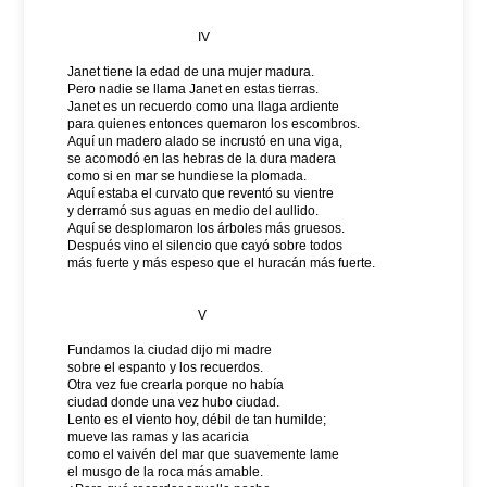
IV
Janet tiene la edad de una mujer madura.
Pero nadie se llama Janet en estas tierras.
Janet es un recuerdo como una llaga ardiente
para quienes entonces quemaron los escombros.
Aquí un madero alado se incrustó en una viga,
se acomodó en las hebras de la dura madera
como si en mar se hundiese la plomada.
Aquí estaba el curvato que reventó su vientre
y derramó sus aguas en medio del aullido.
Aquí se desplomaron los árboles más gruesos.
Después vino el silencio que cayó sobre todos
más fuerte y más espeso que el huracán más fuerte.
V
Fundamos la ciudad dijo mi madre
sobre el espanto y los recuerdos.
Otra vez fue crearla porque no había
ciudad donde una vez hubo ciudad.
Lento es el viento hoy, débil de tan humilde;
mueve las ramas y las acaricia
como el vaivén del mar que suavemente lame
el musgo de la roca más amable.