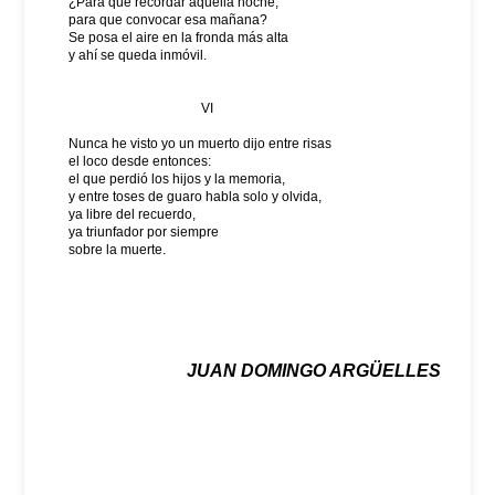
¿Para qué recordar aquella noche,
para que convocar esa mañana?
Se posa el aire en la fronda más alta
y ahí se queda inmóvil.
VI
Nunca he visto yo un muerto dijo entre risas
el loco desde entonces:
el que perdió los hijos y la memoria,
y entre toses de guaro habla solo y olvida,
ya libre del recuerdo,
ya triunfador por siempre
sobre la muerte.
JUAN DOMINGO ARGÜELLES