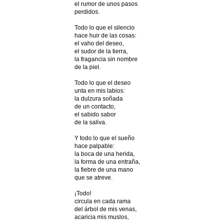
el rumor de unos pasos
perdidos.
Todo lo que el silencio
hace huir de las cosas:
el vaho del deseo,
el sudor de la tierra,
la fragancia sin nombre
de la piel.
Todo lo que el deseo
unta en mis labios:
la dulzura soñada
de un contacto,
el sabido sabor
de la saliva.
Y todo lo que el sueño
hace palpable:
la boca de una herida,
la forma de una entraña,
la fiebre de una mano
que se atreve.
¡Todo!
circula en cada rama
del árbol de mis venas,
acaricia mis muslos,