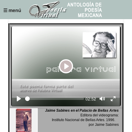
☰ menú
Play
Seek
Current
02:52
time
Jaime Sabines en el Palacio de Bellas Artes
Editora del videograma:
Instituto Nacional de Bellas Artes. 1996.
por Jaime Sabines