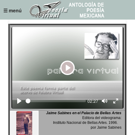
☰ menú
Play
Seek
Current
02:27
time
Jaime Sabines en el Palacio de Bellas Artes
Editora del videograma:
Instituto Nacional de Bellas Artes. 1996.
por Jaime Sabines