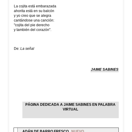
La cojita está embarazada
ahorita está en su balcón
y yo creo que se alegra
cantándose una canción:
"cojita del pie derecho
y también del corazón".
De:
La señal
JAIME SABINES
PÁGINA DEDICADA A JAIME SABINES EN PALABRA
VIRTUAL
ADÁN DE BARRO FRESCO
NUEVO