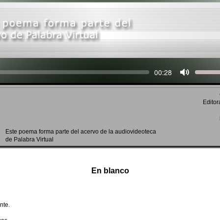
Seek
Current
00:28
time
Editor
Este poema forma parte del acervo de la audiovideoteca
de Palabra Virtual
En blanco
nte.