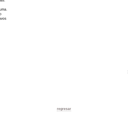
mas.
puma.
o
avos
regresar