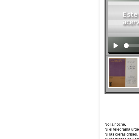
No la noche.
Ni el telegrama urge
Ni las ojeras grises.