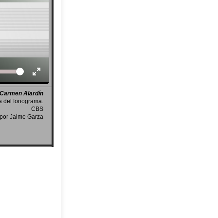
Volume
Carmen Alardín
a del fonograma:
CBS
por Jaime Garza