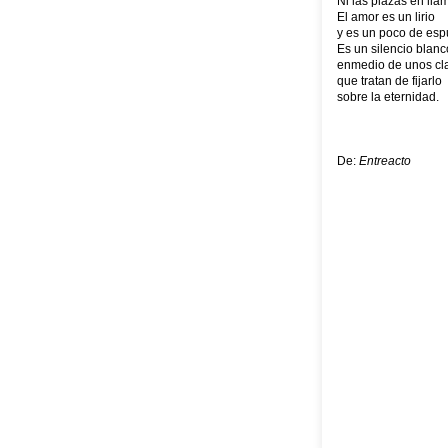
Ni las plazas en lla
El amor es un lirio
y es un poco de es
Es un silencio blanc
enmedio de unos cl
que tratan de fijarlo
sobre la eternidad.
De:
Entreacto