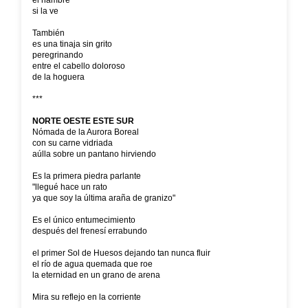
el hambre
si la ve
También
es una tinaja sin grito
peregrinando
entre el cabello doloroso
de la hoguera
***
NORTE OESTE ESTE SUR
Nómada de la Aurora Boreal
con su carne vidriada
aúlla sobre un pantano hirviendo
Es la primera piedra parlante
"llegué hace un rato
ya que soy la última araña de granizo"
Es el único entumecimiento
después del frenesí errabundo
el primer Sol de Huesos dejando tan nunca fluir
el río de agua quemada que roe
la eternidad en un grano de arena
Mira su reflejo en la corriente