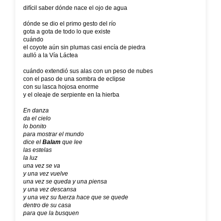
difícil saber dónde nace el ojo de agua
dónde se dio el primo gesto del río
gota a gota de todo lo que existe
cuándo
el coyote aún sin plumas casi encía de piedra
aulló a la Vía Láctea
cuándo extendió sus alas con un peso de nubes
con el paso de una sombra de eclipse
con su lasca hojosa enorme
y el oleaje de serpiente en la hierba
En danza
da el cielo
lo bonito
para mostrar el mundo
dice el
Balam
que lee
las estelas
la luz
una vez se va
y una vez vuelve
una vez se queda y una piensa
y una vez descansa
y una vez su fuerza hace que se quede
dentro de su casa
para que la busquen