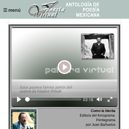
☰ menú
Play
Seek
Current
03:16
time
Como la hierba
Editora del fonograma:
Pentagrama
por Juan Bañuelos