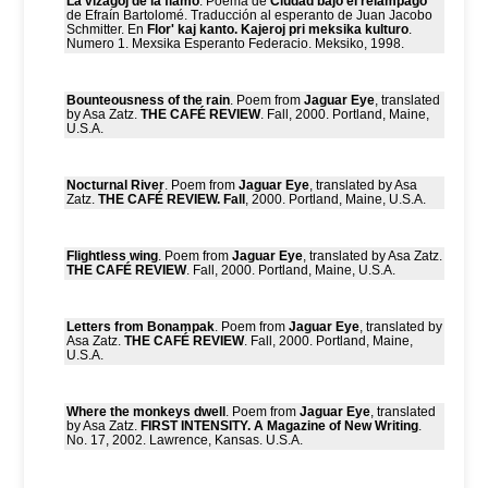
La vizagoj de la flamo
. Poema de
Ciudad bajo el relámpago
de Efraín Bartolomé. Traducción al esperanto de Juan Jacobo
Schmitter. En
Flor' kaj kanto. Kajeroj pri meksika kulturo
.
Numero 1. Mexsika Esperanto Federacio. Meksiko, 1998.
Bounteousness of the rain
. Poem from
Jaguar Eye
, translated
by Asa Zatz.
THE CAFÉ REVIEW
. Fall, 2000. Portland, Maine,
U.S.A.
Nocturnal River
. Poem from
Jaguar Eye
, translated by Asa
Zatz.
THE CAFÉ REVIEW. Fall
, 2000. Portland, Maine, U.S.A.
Flightless wing
. Poem from
Jaguar Eye
, translated by Asa Zatz.
THE CAFÉ REVIEW
. Fall, 2000. Portland, Maine, U.S.A.
Letters from Bonampak
. Poem from
Jaguar Eye
, translated by
Asa Zatz.
THE CAFÉ REVIEW
. Fall, 2000. Portland, Maine,
U.S.A.
Where the monkeys dwell
. Poem from
Jaguar Eye
, translated
by Asa Zatz.
FIRST INTENSITY. A Magazine of New Writing
.
No. 17, 2002. Lawrence, Kansas. U.S.A.