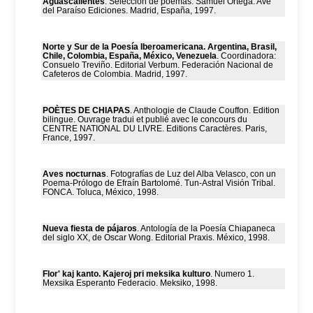
Aguascalientes
. Selección de poemas: Samuel Ortega. Ave
del Paraíso Ediciones. Madrid, España, 1997.
Norte y Sur de la Poesía Iberoamericana. Argentina, Brasil,
Chile, Colombia, España, México, Venezuela
. Coordinadora:
Consuelo Treviño. Editorial Verbum. Federación Nacional de
Cafeteros de Colombia. Madrid, 1997.
POÈTES DE CHIAPAS
. Anthologie de Claude Couffon. Edition
bilingue. Ouvrage tradui et publié avec le concours du
CENTRE NATIONAL DU LIVRE. Editions Caractères. Paris,
France, 1997.
Aves nocturnas
. Fotografías de Luz del Alba Velasco, con un
Poema-Prólogo de Efraín Bartolomé. Tun-Astral Visión Tribal.
FONCA. Toluca, México, 1998.
Nueva fiesta de pájaros
. Antología de la Poesía Chiapaneca
del siglo XX, de Oscar Wong. Editorial Praxis. México, 1998.
Flor' kaj kanto. Kajeroj pri meksika kulturo
. Numero 1.
Mexsika Esperanto Federacio. Meksiko, 1998.