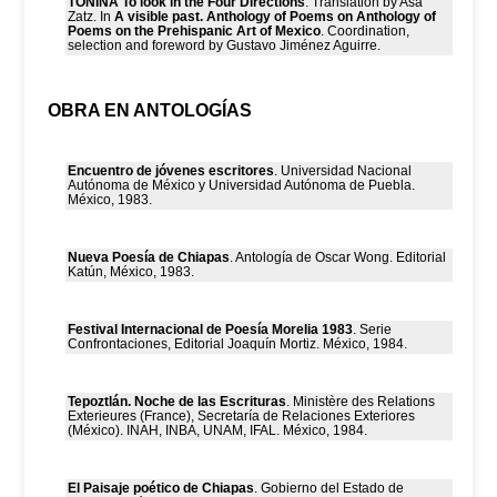
TONINÁ To look in the Four Directions
. Translation by Asa
Zatz. In
A visible past. Anthology of Poems on Anthology of
Poems on the Prehispanic Art of Mexico
. Coordination,
selection and foreword by Gustavo Jiménez Aguirre.
OBRA EN ANTOLOGÍAS
Encuentro de jóvenes escritores
. Universidad Nacional
Autónoma de México y Universidad Autónoma de Puebla.
México, 1983.
Nueva Poesía de Chiapas
. Antología de Oscar Wong. Editorial
Katún, México, 1983.
Festival Internacional de Poesía Morelia 1983
. Serie
Confrontaciones, Editorial Joaquín Mortiz. México, 1984.
Tepoztlán. Noche de las Escrituras
. Ministère des Relations
Exterieures (France), Secretaría de Relaciones Exteriores
(México). INAH, INBA, UNAM, IFAL. México, 1984.
El Paisaje poético de Chiapas
. Gobierno del Estado de