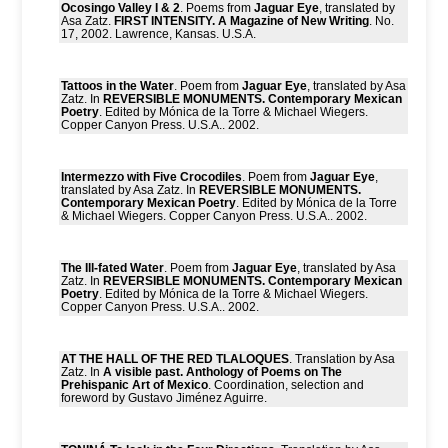
Ocosingo Valley I & 2
. Poems from
Jaguar Eye
, translated by
Asa Zatz.
FIRST INTENSITY. A Magazine of New Writing
. No.
17, 2002. Lawrence, Kansas. U.S.A.
Tattoos in the Water
. Poem from
Jaguar Eye
, translated by Asa
Zatz. In
REVERSIBLE MONUMENTS. Contemporary Mexican
Poetry
. Edited by Mónica de la Torre & Michael Wiegers.
Copper Canyon Press. U.S.A.. 2002.
Intermezzo with Five Crocodiles
. Poem from
Jaguar Eye
,
translated by Asa Zatz. In
REVERSIBLE MONUMENTS.
Contemporary Mexican Poetry
. Edited by Mónica de la Torre
& Michael Wiegers. Copper Canyon Press. U.S.A.. 2002.
The Ill-fated Water
. Poem from
Jaguar Eye
, translated by Asa
Zatz. In
REVERSIBLE MONUMENTS. Contemporary Mexican
Poetry
. Edited by Mónica de la Torre & Michael Wiegers.
Copper Canyon Press. U.S.A.. 2002.
AT THE HALL OF THE RED TLALOQUES
. Translation by Asa
Zatz. In
A visible past. Anthology of Poems on The
Prehispanic Art of Mexico
. Coordination, selection and
foreword by Gustavo Jiménez Aguirre.