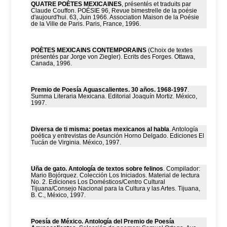
QUATRE POÈTES MEXICAINES
, présentés et traduits par
Claude Couffon. POÉSIE 96, Revue bimestrelle de la poésie
d'aujourd'hui. 63, Juin 1966. Association Maison de la Poésie
de la Ville de Paris. Paris, France, 1996.
POÈTES MEXICAINS CONTEMPORAINS
(Choix de textes
présentés par Jorge von Ziegler). Ecrits des Forges. Ottawa,
Canada, 1996.
Premio de Poesía Aguascalientes. 30 años. 1968-1997
.
Summa Literaria Mexicana. Editorial Joaquín Mortiz. México,
1997.
Diversa de ti misma: poetas mexicanos al habla
. Antología
poética y entrevistas de Asunción Horno Delgado. Ediciones El
Tucán de Virginia. México, 1997.
Uña de gato. Antología de textos sobre felinos
. Compilador:
Mario Bojórquez. Colección Los Iniciados. Material de lectura
No. 2. Ediciones Los Domésticos/Centro Cultural
Tijuana/Consejo Nacional para la Cultura y las Artes. Tijuana,
B. C., México, 1997.
Poesía de México. Antología del Premio de Poesía