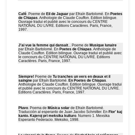
Café
. Poeme de
Eil de Jaguar
par Efraín Bartolomé. En
Poetes
de Chiapas
. Anthologie de Claude Couffon. Edition bilingue.
Ouvrage tradui et publié avec le concours du CENTRE
NATIONAL DU LIVRE. Editions Caractères. Paris, France,
1997.
J'ai vue la femme qui dansait
... Poeme de
Musique lunaire
par Efraín Bartolomé. En
Poetes de Chiapas
. Anthologie de
Claude Couffon. Edition bilingue. Ouvrage tradui et publié avec
le concours du CENTRE NATIONAL DU LIVRE. Editions
Caractères. Paris, France, 1997.
Siempre!
Poeme de
Tu tranches un vers en deaux et il
saingne
par Efraín Bartolomé.
En Poetes de Chiapas
.
Anthologie de Claude Couffon. Edition bilingue. Ouvrage tradui
et publié avec le concours du CENTRE NATIONAL DU LIVRE.
Editions Caractères. Paris, France, 1997.
Pluvo
. Poema de
Música solar
de Efraín Bartolomé.
Traducción al esperanto de Juan Jacobo Schmitter. En
Flor' kaj
kanto. Kajeroj pri meksika kulturo
. Numero 1. Mexsika
Esperanto Federacio. Meksiko, 1998.