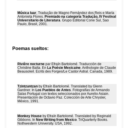
Música luar
, Traduçâo de Magno Fernández dos Reis e María
Antonieta Flores.
Premiado na categoría Traduçâo, IV Festival
Universitario de Literatura
. Grupo Editorial Cone Sul, Sao
Paulo, Brasil, 2001.
Poemas sueltos:
Rivière nocturne
par Efraín Bartolomé. Traducción de
Christine Balta. En
La Poèsie Mexicaine
. Anthologie de Claude
Beausoleil. Ecrits des Forges/Le Castor Astral. Canada, 1989.
Tzintzuntzan
by Efraín Bartolomé. Translated by Glenn
Gardner. In
Los Pueblos de Antes
. Fotografías de Armando
Salas Portugal con textos seleccionados por Aurelio Asiain.
Presentación de Octavio Paz. Colección de Arte Chrysler,
México, 1991.
Monkey House
by Efraín Bartolomé. Translated by Reginald
Gibbons. In
New Writing from Mexico
. TriQuarterly Books.
Nothwestern University. USA, 1992.