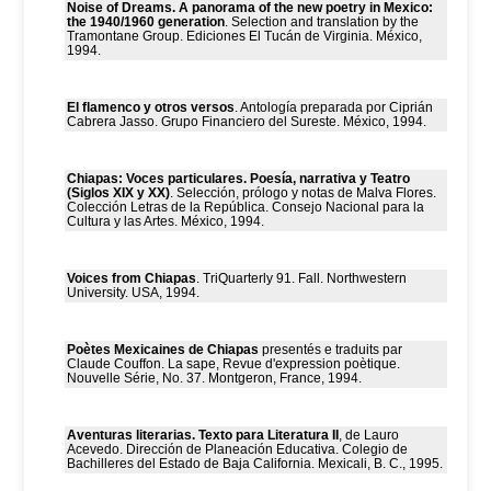
Noise of Dreams. A panorama of the new poetry in Mexico:
the 1940/1960 generation
. Selection and translation by the
Tramontane Group. Ediciones El Tucán de Virginia. México,
1994.
El flamenco y otros versos
. Antología preparada por Ciprián
Cabrera Jasso. Grupo Financiero del Sureste. México, 1994.
Chiapas: Voces particulares. Poesía, narrativa y Teatro
(Siglos XIX y XX)
. Selección, prólogo y notas de Malva Flores.
Colección Letras de la República. Consejo Nacional para la
Cultura y las Artes. México, 1994.
Voices from Chiapas
. TriQuarterly 91. Fall. Northwestern
University. USA, 1994.
Poètes Mexicaines de Chiapas
presentés e traduits par
Claude Couffon. La sape, Revue d'expression poètique.
Nouvelle Série, No. 37. Montgeron, France, 1994.
Aventuras literarias. Texto para Literatura II
, de Lauro
Acevedo. Dirección de Planeación Educativa. Colegio de
Bachilleres del Estado de Baja California. Mexicali, B. C., 1995.