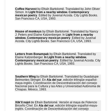
Coffee Harvest
by Efraín Bartolomé. Translated by John Oliver
Simon. In
Light from a nearby window. Contemporary
mexican poetry
. Edited by Juvenal Acosta. City Lights Books.
San Francisco CA, USA, 1993.
House of monkeys
by Efraín Bartolomé. Translated by Nancy
J. Peters and Elaine Katzenberger. In
Light from a nearby
window. Contemporary mexican poetry
. Edited by Juvenal
Acosta. City Lights Books. San Francisco CA, USA, 1993.
Letters from Bonampak
by Efraín Bartolomé. Translated by
Elaine Katzenberger.
In Light from a nearby window.
Contemporary mexican poetry
. Edited by Juvenal Acosta. City
Lights Books. San Francisco CA, USA, 1993.
Southern Wing
by Efraín Bartolomé. Translated by Guadalupe
Belmontes Stringel. En
Ala del sur
, edición trilingüe español-
maya-inglés. Coordinación de Descentralización del consejo
Nacional para la Cultura y las Artes y Universidad Autónoma de
Chiapas. México, 1993.
Xiik'il nojol
de Efraín Bartolomé. Versión al maya de Fidencio
Briceño Chel. En
Ala del sur
, edición trilingüe español-maya-
inglés. Coordinación de Descentralización del consejo