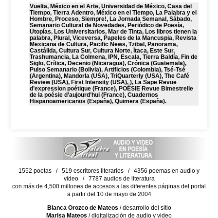
Vuelta, México en el Arte, Universidad de México, Casa del
Tiempo, Tierra Adentro, México en el Tiempo, La Palabra y el
Hombre, Proceso, Siempre!, La Jornada Semanal, Sábado,
Semanario Cultural de Novedades, Periódico de Poesía,
Utopías, Los Universitarios, Mar de Tinta, Los libros tienen la
palabra, Plural, Viceversa, Papeles de la Mancuspia, Revista
Mexicana de Cultura, Pacific News, Tzibal, Panorama,
Castálida, Cultura Sur, Cultura Norte, Ítaca, Este Sur,
Trashumancia, La Colmena, IPN, Escala, Tierra Baldía, Fin de
Siglo, Crítica, Decenio (Nicaragua), Crónica (Guatemala),
Pulso Semanario (Bolivia), Artificios (Colombia), Tsé-Tsé
(Argentina), Mandorla (USA), TriQuarterly (USA), The Café
Review (USA), First Intensity (USA), ), La Sape Revue
d’expression poétique (France), POÉSIE Revue Bimestrelle
de la poésie d’aujourd’hui (France), Cuadernos
Hispanoamericanos (España), Quimera (España).
1552 poetas / 519 escritores literarios / 4356 poemas en audio y
video / 7787 audios de literatura
con más de 4,500 millones de accesos a las diferentes páginas del portal
a partir del 10 de mayo de 2004
Blanca Orozco de Mateos
/ desarrollo del sitio
Marisa Mateos
/ digitalización de audio y video