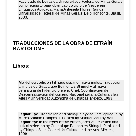
Faculdade de Letras da Universidade Federal de Minas Gerais,
como requisito para obtencao do título de Mestre em
Lingüistica Aplicada. María Antonieta Flores Ramos.
Universidade Federal de Minas Gerais. Belo Horizonte, Brasil,
2003.
TRADUCCIONES DE LA OBRA DE EFRAÍN
BARTOLOMÉ
Libros:
Ala del sur
, edición trilingüe español-maya-inglés. Traducción
al inglés de Guadalupe Belmontes Stringel y al maya
peninsular de Fidencio Briceño Chel. Coordinación de
Descentralización del consejo Nacional para la Cultura y las
Artes y Universidad Autónoma de Chiapas. México, 1993.
Jaguar Eye
. Translation and prologue by Asa Zatz, epilogue by
Marco Antonio Campos. Ilustrated by Manuel Monroy. With
Jaguar Eye in the Eyes of the critics
, Archival research and
critical selection by Guadalupe Belmontes Stringel. Published
by Chiapas State Council for Culture and the Arts. México,
1999.