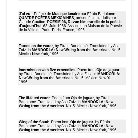
J'ai vu
... Poème de
Musique lunaire
par Efraín Bartolomé.
QUATRE POÈTES MEXICAINES
, présentés et traduits par
Claude Couffon.
POÉSIE 96, Revue bimestrelle de la poésie
d'aujourd'hui
. 63, Juin 1966. Association Maison de la Poésie
de la Ville de Paris. Paris, France, 1996.
Tatoos on the water
, by Efraín Bartolomé. Translated by Asa
Zatz. In
MANDORLA: New Wrting from the Americas
. No. 5.
México-New York, 1996.
Intermission with five crocodiles
. Poem from
Ojo de jaguar
,
by Efraín Bartolomé. Translated by Asa Zatz. In
MANDORLA:
New Wrting from the Americas
. No. 5. México-New York,
1996.
The ill-fated water
. Poem from
Ojo de jaguar
, by Efraín
Bartolomé. Translated by Asa Zatz. In
MANDORLA: New
Wrting from the Americas
. No. 5. México-New York, 1996.
Wing of the South
. Poem from
Ojo de jaguar
, by Efraín
Bartolomé. Translated by Asa Zatz. In
MANDORLA: New
Wrting from the Americas
. No. 5. México-New York, 1996.