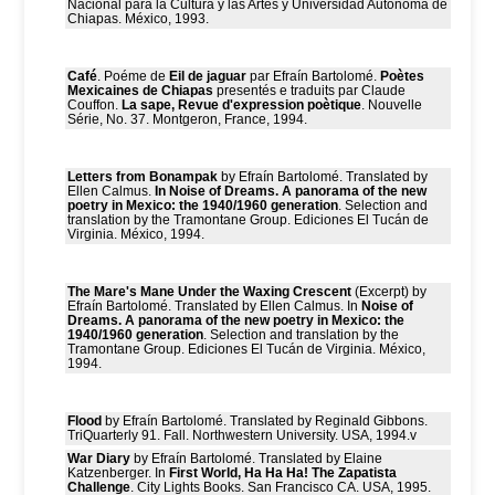
Nacional para la Cultura y las Artes y Universidad Autónoma de
Chiapas. México, 1993.
Café
. Poéme de
Eil de jaguar
par Efraín Bartolomé.
Poètes
Mexicaines de Chiapas
presentés e traduits par Claude
Couffon.
La sape, Revue d'expression poètique
. Nouvelle
Série, No. 37. Montgeron, France, 1994.
Letters from Bonampak
by Efraín Bartolomé. Translated by
Ellen Calmus.
In Noise of Dreams. A panorama of the new
poetry in Mexico: the 1940/1960 generation
. Selection and
translation by the Tramontane Group. Ediciones El Tucán de
Virginia. México, 1994.
The Mare's Mane Under the Waxing Crescent
(Excerpt) by
Efraín Bartolomé. Translated by Ellen Calmus. In
Noise of
Dreams. A panorama of the new poetry in Mexico: the
1940/1960 generation
. Selection and translation by the
Tramontane Group. Ediciones El Tucán de Virginia. México,
1994.
Flood
by Efraín Bartolomé. Translated by Reginald Gibbons.
TriQuarterly 91. Fall. Northwestern University. USA, 1994.v
War Diary
by Efraín Bartolomé. Translated by Elaine
Katzenberger. In
First World, Ha Ha Ha! The Zapatista
Challenge
. City Lights Books. San Francisco CA. USA, 1995.