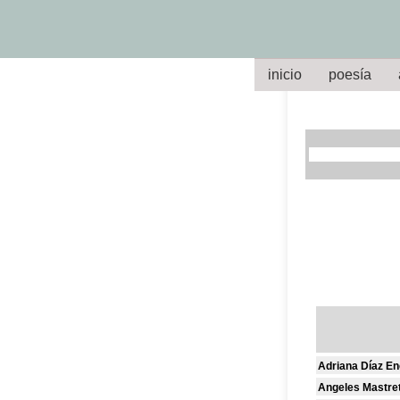
inicio
poesía
Adriana Díaz En
Angeles Mastre