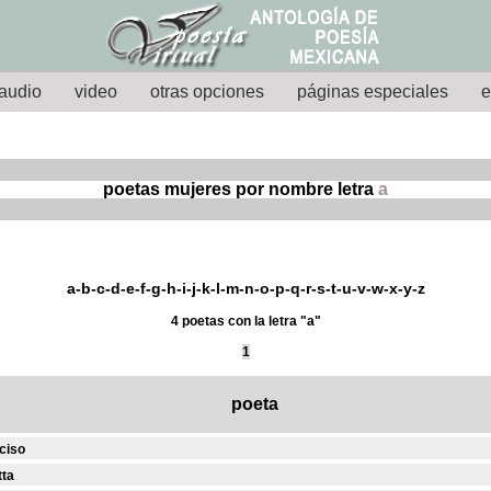
audio
video
otras opciones
páginas especiales
e
poetas mujeres por nombre letra
a
a
-
b
-
c
-
d
-
e
-
f
-
g
-
h
-
i
-
j
-
k
-
l
-
m
-
n
-
o
-
p
-
q
-
r
-
s
-
t
-
u
-
v
-
w
-
x
-
y
-
z
4 poetas con la letra "a"
1
poeta
ciso
tta