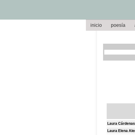
inicio
poesía
Laura Cárdenas
Laura Elena Al