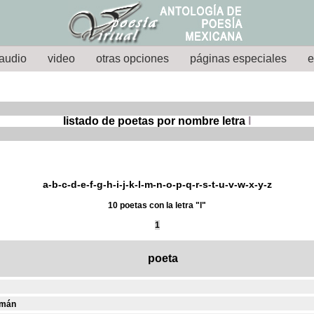
audio
video
otras opciones
páginas especiales
e
listado de poetas por nombre letra
l
a
-
b
-
c
-
d
-
e
-
f
-
g
-
h
-
i
-
j
-
k
-
l
-
m
-
n
-
o
-
p
-
q
-
r
-
s
-
t
-
u
-
v
-
w
-
x
-
y
-
z
10 poetas con la letra "l"
1
poeta
emán