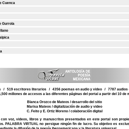
e Cuenca
e Gurrola
llano
alpica
ta
 / 519 escritores literarios / 4356 poemas en audio y video / 7787 audios d
,500 millones de accesos a las diferentes páginas del portal a partir del 10 de
Blanca Orozco de Mateos
/ desarrollo del sitio
Marisa Mateos
/ digitalización de audio y video
C. Feito y E. Ortiz Moreno
/ colaboración digital
on voz, videos, libros y manuscritos presentados en este portal son propi
mos. PALABRA VIRTUAL no persigue ningún fin de lucro. Su objetivo es exclu
mediante la difusión de la poesía iberoamericana y la literatura universal.