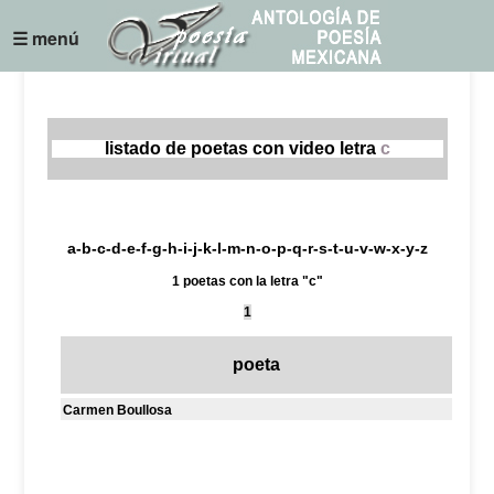
☰ menú
listado de poetas con video letra
c
a
-
b
-
c
-
d
-
e
-
f
-
g
-
h
-
i
-
j
-
k
-
l
-
m
-
n
-
o
-
p
-
q
-
r
-
s
-
t
-
u
-
v
-
w
-
x
-
y
-
z
1 poetas con la letra "c"
1
poeta
Carmen Boullosa