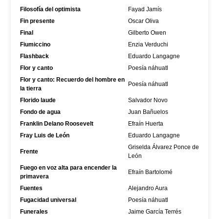
Filosofía del optimista
Fayad Jamís
Fin presente
Oscar Oliva
Final
Gilberto Owen
Fiumiccino
Enzia Verduchi
Flashback
Eduardo Langagne
Flor y canto
Poesía náhuatl
Flor y canto: Recuerdo del hombre en
Poesía náhuatl
la tierra
Florido laude
Salvador Novo
Fondo de agua
Juan Bañuelos
Franklin Delano Roosevelt
Efraín Huerta
Fray Luis de León
Eduardo Langagne
Griselda Álvarez Ponce de
Frente
León
Fuego en voz alta para encender la
Efraín Bartolomé
primavera
Fuentes
Alejandro Aura
Fugacidad universal
Poesía náhuatl
Funerales
Jaime García Terrés