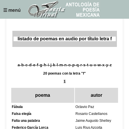
☰ menú
listado de poemas en audio por título letra f
a
-
b
-
c
-
d
-
e
-
f
-
g
-
h
-
i
-
j
-
k
-
l
-
m
-
n
-
o
-
p
-
q
-
r
-
s
-
t
-
u
-
v
-w-
x
-
y
-z
20 poemas con la letra "f"
1
poema
autor
Fábula
Octavio Paz
Falsa elegía
Rosario Castellanos
Falta una palabra
Jaime Augusto Shelley
Federico García Lorca
Luis Rius Azcoita