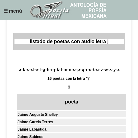
☰ menú
listado de poetas con audio letra
j
a
-
b
-
c
-
d
-
e
-
f
-
g
-
h
-
i
-
j
-
k
-
l
-
m
-
n
-
o
-
p
-
q
-
r
-
s
-
t
-
u
-
v
-
w
-
x
-
y
-
z
16 poetas con la letra "j"
1
poeta
Jaime Augusto Shelley
Jaime García Terrés
Jaime Labastida
Jaime Sabines