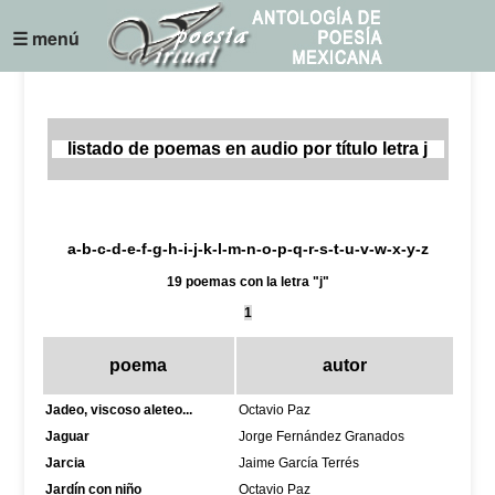
☰ menú
listado de poemas en audio por título letra j
a
-
b
-
c
-
d
-
e
-
f
-
g
-
h
-
i
-
j
-
k
-
l
-
m
-
n
-
o
-
p
-
q
-
r
-
s
-
t
-
u
-
v
-w-
x
-
y
-z
19 poemas con la letra "j"
1
poema
autor
Jadeo, viscoso aleteo...
Octavio Paz
Jaguar
Jorge Fernández Granados
Jarcia
Jaime García Terrés
Jardín con niño
Octavio Paz