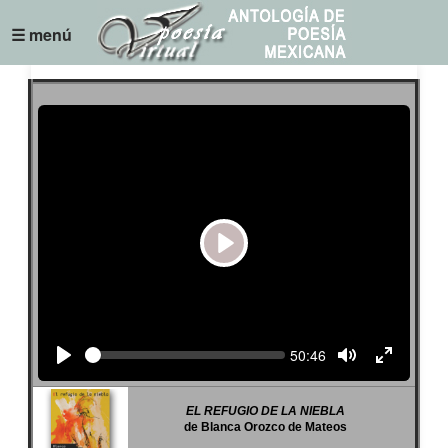
☰ menú
Play
Seek
Current
50:46
time
EL REFUGIO DE LA NIEBLA
de Blanca Orozco de Mateos