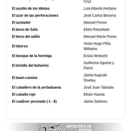
Cruz
El auxilio de los idiotas
Luis Alberto Arellano
El azar de las perforaciones
José Carlos Becerra
El azotador
Manuel Ponce
El beso de Safo
Efrén Rebolledo
El beso del adiós
Manuel María Flores
Victor Hugo Piña
El bitorso
Williams
El bosque de la hormiga
Enzia Verduchi
Guillermo Aguirre y
El brindis del bohemio
Fierro
Jaime Augusto
El buen camino
Shelley
El caballero de la yerbabuena
José Juan Tablada
El caballo rojo
Efraín Huerta
El cadáver prestado ( 1 - 8)
Jaime Sabines