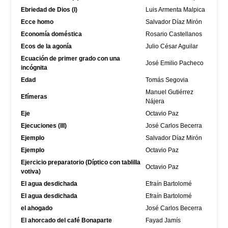
Ebriedad de Dios (I)
Luis Armenta Malpica
Ecce homo
Salvador Díaz Mirón
Economía doméstica
Rosario Castellanos
Ecos de la agonía
Julio César Aguilar
Ecuación de primer grado con una
José Emilio Pacheco
incógnita
Edad
Tomás Segovia
Manuel Gutiérrez
Efímeras
Nájera
Eje
Octavio Paz
Ejecuciones (III)
José Carlos Becerra
Ejemplo
Salvador Díaz Mirón
Ejemplo
Octavio Paz
Ejercicio preparatorio (Díptico con tablilla
Octavio Paz
votiva)
El agua desdichada
Efraín Bartolomé
El agua desdichada
Efraín Bartolomé
el ahogado
José Carlos Becerra
El ahorcado del café Bonaparte
Fayad Jamís