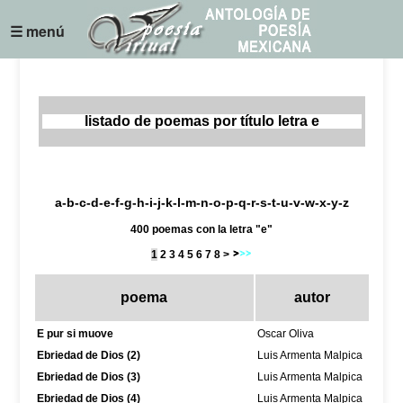
☰ menú
listado de poemas por título letra e
a
-
b
-
c
-
d
-
e
-
f
-
g
-
h
-
i
-
j
-
k
-
l
-
m
-
n
-
o
-
p
-
q
-
r
-
s
-
t
-
u
-
v
-w-
x
-
y
-z
400 poemas con la letra "e"
1
2
3
4
5
6
7
8
>
poema
autor
E pur si muove
Oscar Oliva
Ebriedad de Dios (2)
Luis Armenta Malpica
Ebriedad de Dios (3)
Luis Armenta Malpica
Ebriedad de Dios (4)
Luis Armenta Malpica