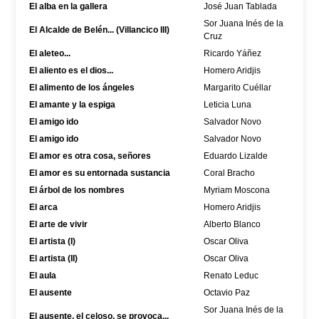
El alba en la gallera
José Juan Tablada
Sor Juana Inés de la
El Alcalde de Belén... (Villancico III)
Cruz
El aleteo...
Ricardo Yáñez
El aliento es el dios...
Homero Aridjis
El alimento de los ángeles
Margarito Cuéllar
El amante y la espiga
Leticia Luna
El amigo ido
Salvador Novo
El amigo ido
Salvador Novo
El amor es otra cosa, señores
Eduardo Lizalde
El amor es su entornada sustancia
Coral Bracho
El árbol de los nombres
Myriam Moscona
El arca
Homero Aridjis
El arte de vivir
Alberto Blanco
El artista (I)
Oscar Oliva
El artista (II)
Oscar Oliva
El aula
Renato Leduc
El ausente
Octavio Paz
Sor Juana Inés de la
El ausente, el celoso, se provoca...