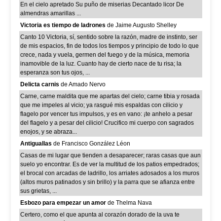
En el cielo apretado Su puño de miserias Decantado licor De
almendras amarillas ...
Victoria es tiempo de ladrones
de Jaime Augusto Shelley
Canto 10 Victoria, sí, sentido sobre la razón, madre de instinto, ser
de mis espacios, fin de todos los tiempos y principio de todo lo que
crece, nada y vuela, germen del fuego y de la música, memoria
inamovible de la luz. Cuanto hay de cierto nace de tu risa; la
esperanza son tus ojos, ...
Delicta carnis
de Amado Nervo
Carne, carne maldita que me apartas del cielo; carne tibia y rosada
que me impeles al vicio; ya rasgué mis espaldas con cilicio y
flagelo por vencer tus impulsos, y es en vano: ¡te anhelo a pesar
del flagelo y a pesar del cilicio! Crucifico mi cuerpo con sagrados
enojos, y se abraza...
Antiguallas
de Francisco González Léon
Casas de mi lugar que tienden a desaparecer; raras casas que aun
suelo yo encontrar. Es de ver la multitud de los patios empedrados;
el brocal con arcadas de ladrillo, los arriates adosados a los muros
(altos muros patinados y sin brillo) y la parra que se afianza entre
sus grietas, ...
Esbozo para empezar un amor
de Thelma Nava
Certero, como el que apunta al corazón dorado de la uva te