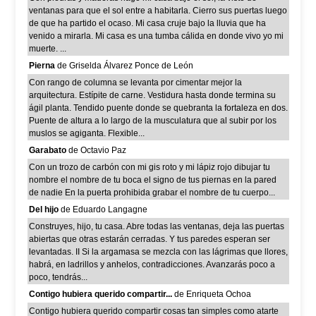
ventanas para que el sol entre a habitarla. Cierro sus puertas luego
de que ha partido el ocaso. Mi casa cruje bajo la lluvia que ha
venido a mirarla. Mi casa es una tumba cálida en donde vivo yo mi
muerte. ...
Pierna
de Griselda Álvarez Ponce de León
Con rango de columna se levanta por cimentar mejor la
arquitectura. Estípite de carne. Vestidura hasta donde termina su
ágil planta. Tendido puente donde se quebranta la fortaleza en dos.
Puente de altura a lo largo de la musculatura que al subir por los
muslos se agiganta. Flexible...
Garabato
de Octavio Paz
Con un trozo de carbón con mi gis roto y mi lápiz rojo dibujar tu
nombre el nombre de tu boca el signo de tus piernas en la pared
de nadie En la puerta prohibida grabar el nombre de tu cuerpo...
Del hijo
de Eduardo Langagne
Construyes, hijo, tu casa. Abre todas las ventanas, deja las puertas
abiertas que otras estarán cerradas. Y tus paredes esperan ser
levantadas. II Si la argamasa se mezcla con las lágrimas que llores,
habrá, en ladrillos y anhelos, contradicciones. Avanzarás poco a
poco, tendrás...
Contigo hubiera querido compartir...
de Enriqueta Ochoa
Contigo hubiera querido compartir cosas tan simples como atarte