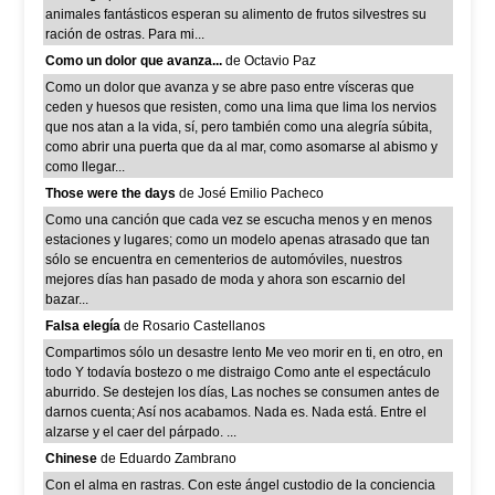
animales fantásticos esperan su alimento de frutos silvestres su
ración de ostras. Para mi...
Como un dolor que avanza...
de Octavio Paz
Como un dolor que avanza y se abre paso entre vísceras que
ceden y huesos que resisten, como una lima que lima los nervios
que nos atan a la vida, sí, pero también como una alegría súbita,
como abrir una puerta que da al mar, como asomarse al abismo y
como llegar...
Those were the days
de José Emilio Pacheco
Como una canción que cada vez se escucha menos y en menos
estaciones y lugares; como un modelo apenas atrasado que tan
sólo se encuentra en cementerios de automóviles, nuestros
mejores días han pasado de moda y ahora son escarnio del
bazar...
Falsa elegía
de Rosario Castellanos
Compartimos sólo un desastre lento Me veo morir en ti, en otro, en
todo Y todavía bostezo o me distraigo Como ante el espectáculo
aburrido. Se destejen los días, Las noches se consumen antes de
darnos cuenta; Así nos acabamos. Nada es. Nada está. Entre el
alzarse y el caer del párpado. ...
Chinese
de Eduardo Zambrano
Con el alma en rastras. Con este ángel custodio de la conciencia