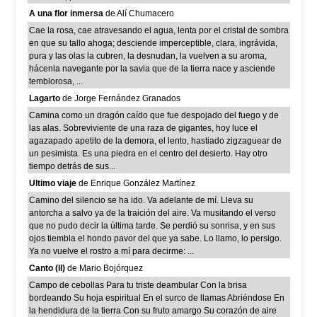
A una flor inmersa
de Alí Chumacero
Cae la rosa, cae atravesando el agua, lenta por el cristal de sombra
en que su tallo ahoga; desciende imperceptible, clara, ingrávida,
pura y las olas la cubren, la desnudan, la vuelven a su aroma,
hácenla navegante por la savia que de la tierra nace y asciende
temblorosa, ...
Lagarto
de Jorge Fernández Granados
Camina como un dragón caído que fue despojado del fuego y de
las alas. Sobreviviente de una raza de gigantes, hoy luce el
agazapado apetito de la demora, el lento, hastiado zigzaguear de
un pesimista. Es una piedra en el centro del desierto. Hay otro
tiempo detrás de sus...
Ultimo viaje
de Enrique González Martínez
Camino del silencio se ha ido. Va adelante de mí. Lleva su
antorcha a salvo ya de la traición del aire. Va musitando el verso
que no pudo decir la última tarde. Se perdió su sonrisa, y en sus
ojos tiembla el hondo pavor del que ya sabe. Lo llamo, lo persigo.
Ya no vuelve el rostro a mí para decirme: ...
Canto (II)
de Mario Bojórquez
Campo de cebollas Para tu triste deambular Con la brisa
bordeando Su hoja espiritual En el surco de llamas Abriéndose En
la hendidura de la tierra Con su fruto amargo Su corazón de aire