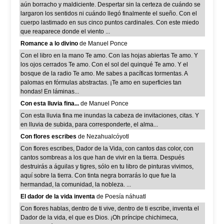
aún borracho y maldiciente. Despertar sin la certeza de cuándo se
largaron los sentidos ni cuándo llegó finalmente el sueño. Con el
cuerpo lastimado en sus cinco puntos cardinales. Con este miedo
que reaparece donde el viento ...
Romance a lo divino
de Manuel Ponce
Con el libro en la mano Te amo. Con las hojas abiertas Te amo. Y
los ojos cerrados Te amo. Con el sol del quinqué Te amo. Y el
bosque de la radio Te amo. Me sabes a pacíficas tormentas. A
palomas en fórmulas abstractas. ¡Te amo en superficies tan
hondas! En láminas...
Con esta lluvia fina...
de Manuel Ponce
Con esta lluvia fina me inundas la cabeza de invitaciones, citas. Y
en lluvia de subida, para corresponderte, el alma...
Con flores escribes
de Nezahualcóyotl
Con flores escribes, Dador de la Vida, con cantos das color, con
cantos sombreas a los que han de vivir en la tierra. Después
destruirás a águilas y tigres, sólo en tu libro de pinturas vivimos,
aquí sobre la tierra. Con tinta negra borrarás lo que fue la
hermandad, la comunidad, la nobleza. ...
El dador de la vida inventa
de Poesía náhuatl
Con flores hablas, dentro de ti vive, dentro de ti escribe, inventa el
Dador de la vida, el que es Dios. ¡Oh príncipe chichimeca,