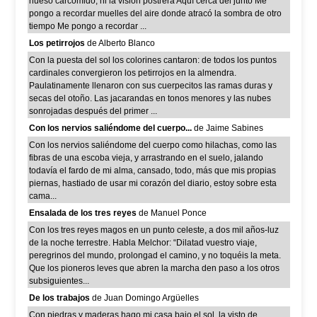
hueso carcomido, ni la visión postrera Aquí cerca del junto Me
pongo a recordar muelles del aire donde atracó la sombra de otro
tiempo Me pongo a recordar ...
Los petirrojos
de Alberto Blanco
Con la puesta del sol los colorines cantaron: de todos los puntos
cardinales convergieron los petirrojos en la almendra.
Paulatinamente llenaron con sus cuerpecitos las ramas duras y
secas del otoño. Las jacarandas en tonos menores y las nubes
sonrojadas después del primer ...
Con los nervios saliéndome del cuerpo...
de Jaime Sabines
Con los nervios saliéndome del cuerpo como hilachas, como las
fibras de una escoba vieja, y arrastrando en el suelo, jalando
todavía el fardo de mi alma, cansado, todo, más que mis propias
piernas, hastiado de usar mi corazón del diario, estoy sobre esta
cama...
Ensalada de los tres reyes
de Manuel Ponce
Con los tres reyes magos en un punto celeste, a dos mil años-luz
de la noche terrestre. Habla Melchor: “Dilatad vuestro viaje,
peregrinos del mundo, prolongad el camino, y no toquéis la meta.
Que los pioneros leves que abren la marcha den paso a los otros
subsiguientes...
De los trabajos
de Juan Domingo Argüelles
Con piedras y maderas hago mi casa bajo el sol, la visto de