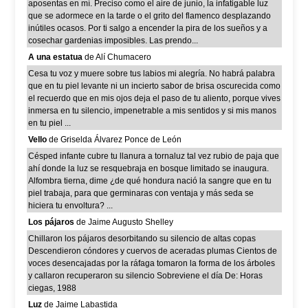
aposentas en mí. Preciso como el aire de junio, la infatigable luz
que se adormece en la tarde o el grito del flamenco desplazando
inútiles ocasos. Por ti salgo a encender la pira de los sueños y a
cosechar gardenias imposibles. Las prendo...
A una estatua
de Alí Chumacero
Cesa tu voz y muere sobre tus labios mi alegría. No habrá palabra
que en tu piel levante ni un incierto sabor de brisa oscurecida como
el recuerdo que en mis ojos deja el paso de tu aliento, porque vives
inmersa en tu silencio, impenetrable a mis sentidos y si mis manos
en tu piel ...
Vello
de Griselda Álvarez Ponce de León
Césped infante cubre tu llanura a tornaluz tal vez rubio de paja que
ahí donde la luz se resquebraja en bosque limitado se inaugura.
Alfombra tierna, dime ¿de qué hondura nació la sangre que en tu
piel trabaja, para que germinaras con ventaja y más seda se
hiciera tu envoltura? ...
Los pájaros
de Jaime Augusto Shelley
Chillaron los pájaros desorbitando su silencio de altas copas
Descendieron cóndores y cuervos de aceradas plumas Cientos de
voces desencajadas por la ráfaga tomaron la forma de los árboles
y callaron recuperaron su silencio Sobreviene el día De: Horas
ciegas, 1988
Luz
de Jaime Labastida