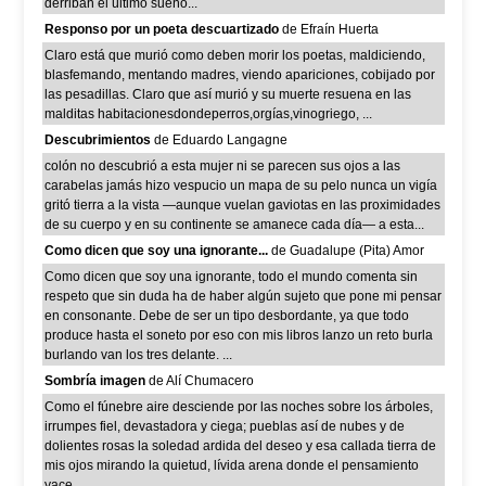
derriban el último sueño...
Responso por un poeta descuartizado
de Efraín Huerta
Claro está que murió como deben morir los poetas, maldiciendo,
blasfemando, mentando madres, viendo apariciones, cobijado por
las pesadillas. Claro que así murió y su muerte resuena en las
malditas habitacionesdondeperros,orgías,vinogriego, ...
Descubrimientos
de Eduardo Langagne
colón no descubrió a esta mujer ni se parecen sus ojos a las
carabelas jamás hizo vespucio un mapa de su pelo nunca un vigía
gritó tierra a la vista —aunque vuelan gaviotas en las proximidades
de su cuerpo y en su continente se amanece cada día— a esta...
Como dicen que soy una ignorante...
de Guadalupe (Pita) Amor
Como dicen que soy una ignorante, todo el mundo comenta sin
respeto que sin duda ha de haber algún sujeto que pone mi pensar
en consonante. Debe de ser un tipo desbordante, ya que todo
produce hasta el soneto por eso con mis libros lanzo un reto burla
burlando van los tres delante. ...
Sombría imagen
de Alí Chumacero
Como el fúnebre aire desciende por las noches sobre los árboles,
irrumpes fiel, devastadora y ciega; pueblas así de nubes y de
dolientes rosas la soledad ardida del deseo y esa callada tierra de
mis ojos mirando la quietud, lívida arena donde el pensamiento
yace...