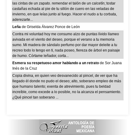
las cintas de un zapato. remendar el talón de un calcetín; tostar
castañas echada al pie de tu sillón de cuero en las veladas de
invierno, en que leías junto al fuego. Hacer el nudo a tu corbata,
aderezarte...
Leña
de Griselda Álvarez Ponce de León
Contra mi voluntad hoy me consumo alzo de puntas lívido llameo
avivada en el viento del deseo, porque el verano a tu memoria
sumo. Mi madera de sándalo perfumo por dar mayor deleite a tu
recreo todo lo tengo en ti, nada poseo, fiereza de árbol en paisaje
de humo. Córtame leñador, corta...
Esmera su respetuoso amor hablando a un retrato
de Sor Juana
Inés de la Cruz
Copia divina, en quien veo desvanecido al pincel, de ver que ha
llegado él donde no pudo el deseo; alto, soberano empleo de más
que humano talento; exenta de atrevimiento, pues tu beldad
increíble, como excede a lo posible, no la alcanza el pensamiento.
¿Qué pincel tan soberano ...