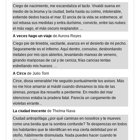
Ciego de nacimiento, me escandaliza el tacto. Vivaldi suena en
medio de la bruma y la ciudad, bella hasta su colmo, intolerable,
extiende dedos hacia el mar. El ancla de la vida se estremece, el
sol rebasa sus medidas y entra durísimo, convicto, entre las nubes:
el más vago, el más oscuro resplandor. ...
A veces hago un viaje
de Aurora Reyes
Ciego pie de tiniebla, vacilante, avanza en el desierto de mi pecho.
Seguramente es el infierno. Aquí dentro, convulso, desbordando
metales por mis ojos abiertos, levantando mareas de veneno,
girando mariposas de cal y de ceniza; frías caricias lentas
estrellando mis huesos. ...
A Circe
de Julio Torri
Circe, diosa venerable! He seguido puntualmente tus avisos. Más
no me hice amarrar al mástil cuando divisamos la isla de las
sirenas, porque iba resuelto a perderme. En medio del mar
silencioso estaba la pradera fatal. Parecía un cargamento de
violetas errante...
La ciudad inocente
de Thelma Nava
Ciudad antropófaga ¿por qué caminas en nosotros y te mueves
como una bestia que la sombra confunde? Te desperezas en todos
los habitantes que te identifican en esa cierta debilidad por el
otoño, hábilmente disimulada. Nada puedes hacer cuando te