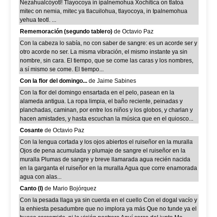
Nezahualcóyotl! Tlayocoya in ipalnemohua Xochitica on tlatoa
mitec on nemia, mitec ya tlacuilohua, tlayocoya, in Ipalnemohua
yehua teotl. ...
Rememoración (segundo tablero)
de Octavio Paz
Con la cabeza lo sabía, no con saber de sangre: es un acorde ser y
otro acorde no ser. La misma vibración, el mismo instante ya sin
nombre, sin cara. El tiempo, que se come las caras y los nombres,
a sí mismo se come. El tiempo...
Con la flor del domingo...
de Jaime Sabines
Con la flor del domingo ensartada en el pelo, pasean en la
alameda antigua. La ropa limpia, el baño reciente, peinadas y
planchadas, caminan, por entre los niños y los globos, y charlan y
hacen amistades, y hasta escuchan la música que en el quiosco...
Cosante
de Octavio Paz
Con la lengua cortada y los ojos abiertos el ruiseñor en la muralla
Ojos de pena acumulada y plumaje de sangre el ruiseñor en la
muralla Plumas de sangre y breve llamarada agua recién nacida
en la garganta el ruiseñor en la muralla Agua que corre enamorada
agua con alas...
Canto (I)
de Mario Bojórquez
Con la pesada llaga ya sin cuerda en el cuello Con el dogal vacío y
la enhiesta pesadumbre que no implora ya más Que no tunde ya el