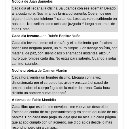
Noticia
de Juan Bañuelos
Cada día al llegar a la oficina Saludamos con ese ademán Dejado
a la costumbre, Nos miramos la risa polvorienta, Queremos que
alguien hable por teléfono Y callamos. Los días van escribiendo en
nosotros, Nos sellan como actas de juzgado Y luego hablamos de
ellos Como...
Cada día levanto...
de Rubén Bonifaz Nuño
Cada día levanto, entre mi corazón y el sufrimiento que tú sabes
hacer, una delgada pared, un muro simple. Con trabajo solícito, con
material de paz, con silenciosos bienamados instantes, alzo un
muro que rompes cada día. No estás para saberlo. Cuando a solas
camino, cuando...
Noche proteica
de Carmen Alardín
Cada hora vendrá un hombre distinto. Llegará con la voz
distorsionada por el zureo de las aves y ensayará el papel de
amante sobre el cuerpo fugaz de la mujer de arena. Cada hora
distinta un hombre nuevo renacerá...
A tientas
de Fabio Morábito
Cada libro que escribo me envejece, me vuelve un descreído.
Escribo en contra de mis pensamientos y en contra del ruido de mis
hábitos. Con cada libro pago un viaje que no hice. En cada página
que acabo cumplo con un acuerdo, me digo adiós desde lo más
recóndito, pero sin alcanzar...