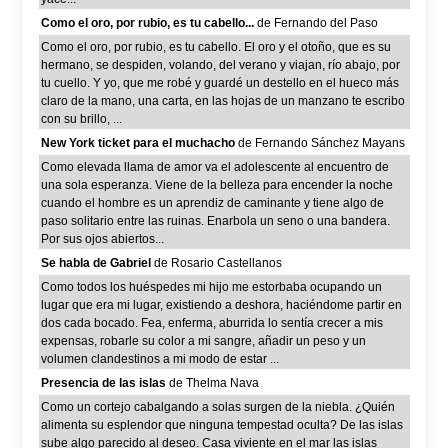
Como el oro, por rubio, es tu cabello...
de Fernando del Paso
Como el oro, por rubio, es tu cabello. El oro y el otoño, que es su
hermano, se despiden, volando, del verano y viajan, río abajo, por
tu cuello. Y yo, que me robé y guardé un destello en el hueco más
claro de la mano, una carta, en las hojas de un manzano te escribo
con su brillo, ...
New York ticket para el muchacho
de Fernando Sánchez Mayans
Como elevada llama de amor va el adolescente al encuentro de
una sola esperanza. Viene de la belleza para encender la noche
cuando el hombre es un aprendiz de caminante y tiene algo de
paso solitario entre las ruinas. Enarbola un seno o una bandera.
Por sus ojos abiertos...
Se habla de Gabriel
de Rosario Castellanos
Como todos los huéspedes mi hijo me estorbaba ocupando un
lugar que era mi lugar, existiendo a deshora, haciéndome partir en
dos cada bocado. Fea, enferma, aburrida lo sentía crecer a mis
expensas, robarle su color a mi sangre, añadir un peso y un
volumen clandestinos a mi modo de estar ...
Presencia de las islas
de Thelma Nava
Como un cortejo cabalgando a solas surgen de la niebla. ¿Quién
alimenta su esplendor que ninguna tempestad oculta? De las islas
sube algo parecido al deseo. Casa viviente en el mar las islas