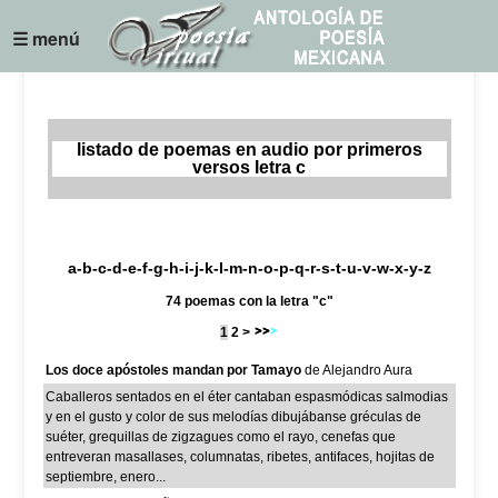
☰ menú
listado de poemas en audio por primeros
versos letra c
a
-
b
-
c
-
d
-
e
-
f
-
g
-
h
-
i
-
j
-k-
l
-
m
-
n
-
o
-
p
-
q
-
r
-
s
-
t
-
u
-
v
-w-
x
-
y
-z
74 poemas con la letra "c"
1
2
>
Los doce apóstoles mandan por Tamayo
de Alejandro Aura
Caballeros sentados en el éter cantaban espasmódicas salmodias
y en el gusto y color de sus melodías dibujábanse gréculas de
suéter, grequillas de zigzagues como el rayo, cenefas que
entreveran masallases, columnatas, ribetes, antifaces, hojitas de
septiembre, enero...