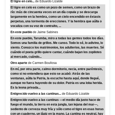
El tigre en celo...
de Eduardo Lizalde
El tigre en celo es como un pozo de semen, como un brazo de
río: más de cincuenta veces en un día copula y se descarga
largamente en la hembra, como un cielo encendido en éxtasis
perpetuo, una tormenta de erecciones. Y la hembra que aúlla o
vocaliza con su voz de contralto, ...
En este pueblo
de Jaime Sabines
En este pueblo, Tarumba, miro a todas las gentes todos los días.
Somos una familia de grillos. Me canso. Todo lo sé, lo adivino, lo
siento. Conozco los matrimonios, los adulterios, las muertes. Sé
cuándo el poeta grillo quiere cantar, cuándo bajan los zopilotes
al mercado, cuándo...
Otro aparte
de Carmen Boullosa
En mí, por otra parte, calmo dormitorio, necia, entre paréntesis,
como si no entendiera que esto se acabó: Atrás de las
ventanas, aúlla la Patria, la escucho hasta aquí, donde llegué,
aunque no fuera huyendo de su dolor. Patria es una loba herida.
Es la leona privada...
Entigrecido vuelvo a las cantinas...
de Eduardo Lizalde
Entigrecido vuelvo a las cantinas —el medio día justo hace de
fuego el mundo, la tierra en esta jungla, tan lejana del mar—,
sediento de cerveza muy fría y sólo como el tigre en esas horas
con un cuaderno, un lápiz en la mano. La cantina es neutral, hay