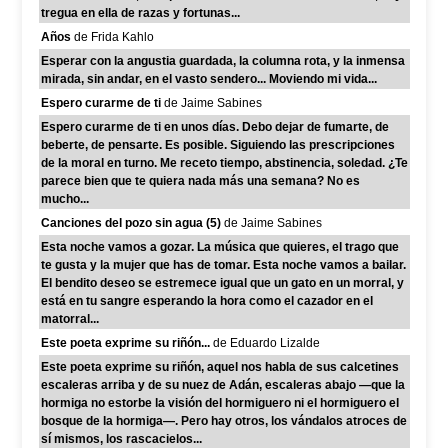
tregua en ella de razas y fortunas...
Años
de Frida Kahlo
Esperar con la angustia guardada, la columna rota, y la inmensa
mirada, sin andar, en el vasto sendero... Moviendo mi vida...
Espero curarme de ti
de Jaime Sabines
Espero curarme de ti en unos días. Debo dejar de fumarte, de
beberte, de pensarte. Es posible. Siguiendo las prescripciones
de la moral en turno. Me receto tiempo, abstinencia, soledad. ¿Te
parece bien que te quiera nada más una semana? No es
mucho...
Canciones del pozo sin agua (5)
de Jaime Sabines
Esta noche vamos a gozar. La música que quieres, el trago que
te gusta y la mujer que has de tomar. Esta noche vamos a bailar.
El bendito deseo se estremece igual que un gato en un morral, y
está en tu sangre esperando la hora como el cazador en el
matorral...
Este poeta exprime su riñón...
de Eduardo Lizalde
Este poeta exprime su riñón, aquel nos habla de sus calcetines
escaleras arriba y de su nuez de Adán, escaleras abajo —que la
hormiga no estorbe la visión del hormiguero ni el hormiguero el
bosque de la hormiga—. Pero hay otros, los vándalos atroces de
sí mismos, los rascacielos...