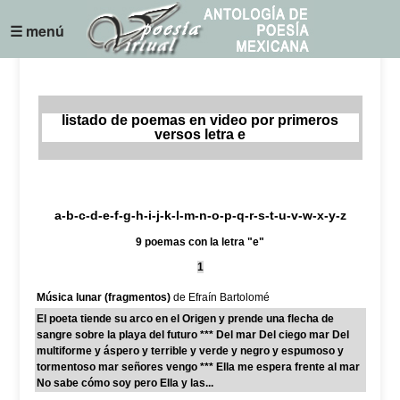
☰ menú
listado de poemas en video por primeros
versos letra e
a
-
b
-
c
-
d
-
e
-
f
-g-
h
-
i
-j-k-
l
-
m
-
n
-
o
-
p
-
q
-
r
-
s
-
t
-
u
-v-w-x-
y
-z
9 poemas con la letra "e"
1
Música lunar (fragmentos)
de Efraín Bartolomé
El poeta tiende su arco en el Origen y prende una flecha de
sangre sobre la playa del futuro *** Del mar Del ciego mar Del
multiforme y áspero y terrible y verde y negro y espumoso y
tormentoso mar señores vengo *** Ella me espera frente al mar
No sabe cómo soy pero Ella y las...