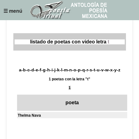
☰ menú
listado de poetas con video letra
t
a
-
b
-
c
-
d
-
e
-
f
-
g
-
h
-
i
-
j
-
k
-
l
-
m
-
n
-
o
-
p
-
q
-
r
-
s
-
t
-
u
-
v
-
w
-
x
-
y
-
z
1 poetas con la letra "t"
1
poeta
Thelma Nava