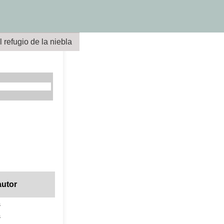
l refugio de la niebla
autor
s
s