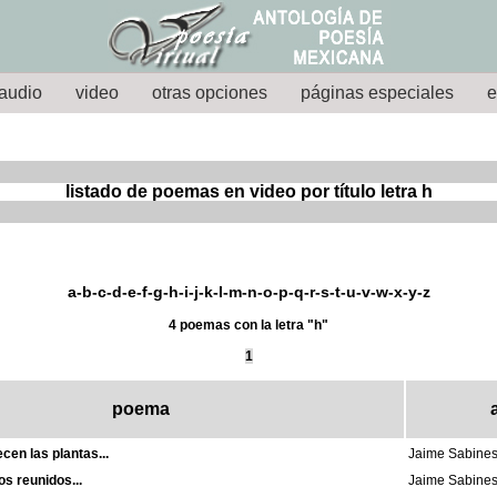
audio
video
otras opciones
páginas especiales
e
listado de poemas en video por título letra h
a
-
b
-
c
-
d
-
e
-
f
-g-
h
-
i
-j-k-
l
-
m
-
n
-
o
-
p
-
q
-
r
-
s
-
t
-
u
-v-w-x-
y
-z
4 poemas con la letra "h"
1
poema
cen las plantas...
Jaime Sabine
s reunidos...
Jaime Sabine