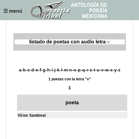
☰ menú
listado de poetas con audio letra
v
a
-
b
-
c
-
d
-
e
-
f
-
g
-
h
-
i
-
j
-
k
-
l
-
m
-
n
-
o
-
p
-
q
-
r
-
s
-
t
-
u
-
v
-
w
-
x
-
y
-
z
1 poetas con la letra "v"
1
poeta
Víctor Sandoval