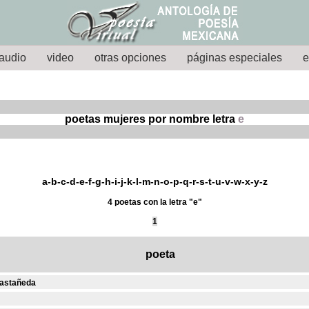
audio
video
otras opciones
páginas especiales
e
poetas mujeres por nombre letra
e
a
-
b
-
c
-
d
-
e
-
f
-
g
-
h
-
i
-
j
-
k
-
l
-
m
-
n
-
o
-
p
-
q
-
r
-
s
-
t
-
u
-
v
-
w
-
x
-
y
-
z
4 poetas con la letra "e"
1
poeta
Castañeda