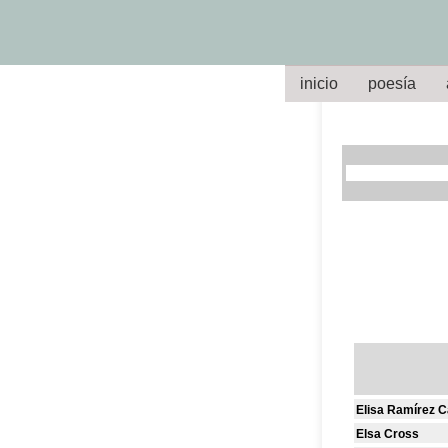
inicio
poesía
Elisa Ramírez 
Elsa Cross