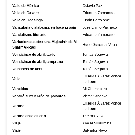
Valle de México
Octavio Paz
Valle de Oaxaca
Eduardo Zambrano
Valle de Ocosingo
Efraín Bartolomé
Vanagloria o alabanza en boca propia
José Emilio Pacheco
Vandalismo literario
Eduardo Zambrano
Variaciones sobre una Mujtathth de Al-
Hugo Gutiérrez Vega
Sharif Al-Radi
Veinticinco de abril, tarde
Tomás Segovia
Veinticinco de abril, temprano
Tomás Segovia
Veintiseis de abril
Tomás Segovia
Griselda Álvarez Ponce
Vello
de León
Vencidos
Alí Chumacero
Vendrá su telaraña de palabras...
Víctor Sandoval
Griselda Álvarez Ponce
Verano
de León
Verano en la ciudad
Thelma Nava
Viaje
Xavier Villaurrutia
Viaje
Salvador Novo