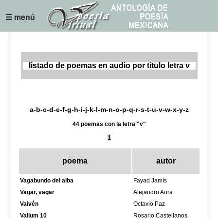
☰ menú
listado de poemas en audio por título letra v
a
-
b
-
c
-
d
-
e
-
f
-
g
-
h
-
i
-
j
-
k
-
l
-
m
-
n
-
o
-
p
-
q
-
r
-
s
-
t
-
u
-
v
-w-
x
-
y
-z
44 poemas con la letra "v"
1
poema
autor
Vagabundo del alba
Fayad Jamís
Vagar, vagar
Alejandro Aura
Vaivén
Octavio Paz
Valium 10
Rosario Castellanos