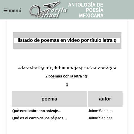
☰ menú
listado de poemas en video por título letra q
a
-
b
-
c
-
d
-
e
-
f
-g-
h
-
i
-j-k-
l
-
m
-
n
-
o
-
p
-
q
-
r
-
s
-
t
-
u
-v-w-x-
y
-z
2 poemas con la letra "q"
1
poema
autor
Qué costumbre tan salvaje...
Jaime Sabines
Qué es el canto de los pájaros...
Jaime Sabines