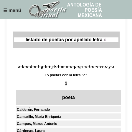
☰ menú
listado de poetas por apellido letra
c
a
-
b
-
c
-
d
-
e
-
f
-
g
-
h
-
i
-
j
-
k
-
l
-
m
-
n
-
o
-
p
-
q
-
r
-
s
-
t
-
u
-
v
-
w
-
x
-
y
-
z
15 poetas con la letra "c"
1
poeta
Calderón, Fernando
Camarillo, María Enriqueta
Campos, Marco Antonio
Cárdenas, Laura