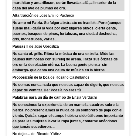
marchitan y amarillecen, serán llevadas allá, al interior de la
casa del ave de plumas de oro.
Alta traición
de José Emilio Pacheco
No amo mi Patria. Su fulgor abstracto es inasible. Pero (aunque
suene mal) daría la vida por diez lugares suyos. cierta gente,
puertos, bosques de pinos, fortalezas, una ciudad deshecha,
gris, monstruosa, varias...
Pausas II
de José Gorostiza
No canta el. grillo. Ritma la música de una estrella. Mide las
pausas luminosas con su reloj de arena. Traza sus órbitas de
oro en la desolación etérea. La buena gente piensa -sin
embargo- que canta una cauta de música en la hierba.
Proposición de la boa
de Rosario Castellanos
No comas nunca nada que no seas capaz de digerir, que no seas
capaz de vomitar. De: Poesía no eres tú
Palabras para un día de campo
de Enzia Verduchi
No conocimos la experiencia de un mantel a cuadros sobre la
hierba, no presenciamos la huida de un sombrero de paja con el
viento. Quizás segar el campo hubiera sido útil como importante
es para las mujeres lavar la ropa juntas, contarse anécdotas
que jamás sucedieron. ...
No dejes...
de Ricardo Yáñez