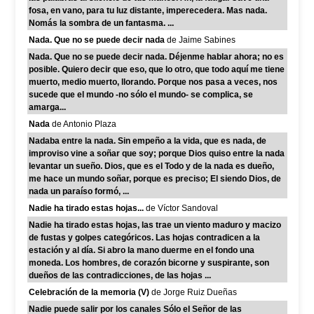
fosa, en vano, para tu luz distante, imperecedera. Mas nada.
Nomás la sombra de un fantasma. ...
Nada. Que no se puede decir nada
de Jaime Sabines
Nada. Que no se puede decir nada. Déjenme hablar ahora; no es
posible. Quiero decir que eso, que lo otro, que todo aquí me tiene
muerto, medio muerto, llorando. Porque nos pasa a veces, nos
sucede que el mundo -no sólo el mundo- se complica, se
amarga...
Nada
de Antonio Plaza
Nadaba entre la nada. Sin empeño a la vida, que es nada, de
improviso vine a soñar que soy; porque Dios quiso entre la nada
levantar un sueño. Dios, que es el Todo y de la nada es dueño,
me hace un mundo soñar, porque es preciso; El siendo Dios, de
nada un paraíso formó, ...
Nadie ha tirado estas hojas...
de Víctor Sandoval
Nadie ha tirado estas hojas, las trae un viento maduro y macizo
de fustas y golpes categóricos. Las hojas contradicen a la
estación y al día. Si abro la mano duerme en el fondo una
moneda. Los hombres, de corazón bicorne y suspirante, son
dueños de las contradicciones, de las hojas ...
Celebración de la memoria (V)
de Jorge Ruiz Dueñas
Nadie puede salir por los canales Sólo el Señor de las