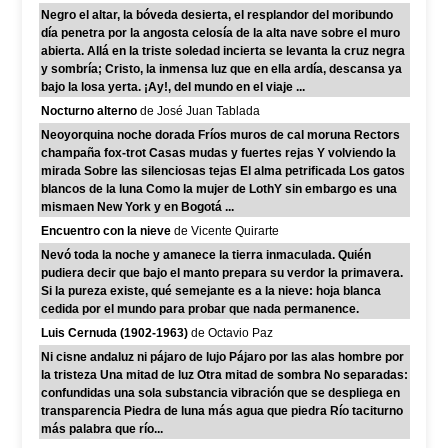
Negro el altar, la bóveda desierta, el resplandor del moribundo
día penetra por la angosta celosía de la alta nave sobre el muro
abierta. Allá en la triste soledad incierta se levanta la cruz negra
y sombría; Cristo, la inmensa luz que en ella ardía, descansa ya
bajo la losa yerta. ¡Ay!, del mundo en el viaje ...
Nocturno alterno
de José Juan Tablada
Neoyorquina noche dorada Fríos muros de cal moruna Rectors
champaña fox-trot Casas mudas y fuertes rejas Y volviendo la
mirada Sobre las silenciosas tejas El alma petrificada Los gatos
blancos de la luna Como la mujer de LothY sin embargo es una
mismaen New York y en Bogotá ...
Encuentro con la nieve
de Vicente Quirarte
Nevó toda la noche y amanece la tierra inmaculada. Quién
pudiera decir que bajo el manto prepara su verdor la primavera.
Si la pureza existe, qué semejante es a la nieve: hoja blanca
cedida por el mundo para probar que nada permanence.
Luis Cernuda (1902-1963)
de Octavio Paz
Ni cisne andaluz ni pájaro de lujo Pájaro por las alas hombre por
la tristeza Una mitad de luz Otra mitad de sombra No separadas:
confundidas una sola substancia vibración que se despliega en
transparencia Piedra de luna más agua que piedra Río taciturno
más palabra que río...