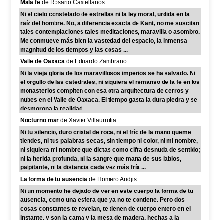
Mala fe
de Rosario Castellanos
Ni el cielo constelado de estrellas ni la ley moral, urdida en la
raíz del hombre. No, a diferencia exacta de Kant, no me suscitan
tales contemplaciones tales meditaciones, maravilla o asombro.
Me conmueve más bien la vastedad del espacio, la inmensa
magnitud de los tiempos y las cosas ...
Valle de Oaxaca
de Eduardo Zambrano
Ni la vieja gloria de los maravillosos imperios se ha salvado. Ni
el orgullo de las catedrales, ni siquiera el remanso de la fe en los
monasterios compiten con esa otra arquitectura de cerros y
nubes en el Valle de Oaxaca. El tiempo gasta la dura piedra y se
desmorona la realidad. ...
Nocturno mar
de Xavier Villaurrutia
Ni tu silencio, duro cristal de roca, ni el frío de la mano queme
tiendes, ni tus palabras secas, sin tiempo ni color, ni mi nombre,
ni siquiera mi nombre que dictas como cifra desnuda de sentido;
ni la herida profunda, ni la sangre que mana de sus labios,
palpitante, ni la distancia cada vez más fría ...
La forma de tu ausencia
de Homero Aridjis
Ni un momento he dejado de ver en este cuerpo la forma de tu
ausencia, como una esfera que ya no te contiene. Pero dos
cosas constantes te revelan, te tienen de cuerpo entero en el
instante, y son la cama y la mesa de madera, hechas a la