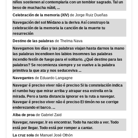
niños sostienen al contemplarla con un temblor sagrado. Tal un
beso de muchacha núbil, ...
Celebración de la memoria (XIV)
de Jorge Ruiz Dueñas
Navegación del sol Médano a la deriva Así construyo la
celebración de la memoria la canción de la muerte tu
resurreción
Destino de las palabras
de Thelma Nava
Navegamos los días y las palabras viajan hasta darnos la mano
las palabras incendioen los labios insomnes las palabras
incendio festín de fuego para el solitario. ¿Qué destino para las
palabras? Se recomienza siempre y se vuelve a la palabra
primitiva la que ata y nos seduceviva ...
Navegantes
de Eduardo Langagne
Navegar é preciso viver não é preciso Si la constelación indica
el rumbo hay que mirar arriba y atrapar esa estrella en la
mirada. Pero a tanta distancia ignorar es la ruta a navegar.
Navegar é preciso viver não é preciso El timón no se corrige
enderezando el barco. ...
Alba de proa
de Gabriel Zaid
Navegar, navegar. Ir es encontrar. Todo ha nacido a ver. Todo
está por llegar. Todo está por romper a cantar.
La cruz sola
de Manuel José Othón