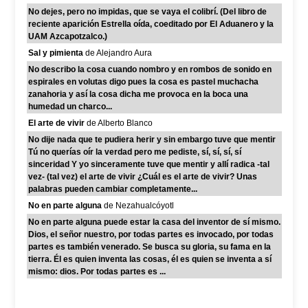
No dejes, pero no impidas, que se vaya el colibrí. (Del libro de
reciente aparición Estrella oída, coeditado por El Aduanero y la
UAM Azcapotzalco.)
Sal y pimienta
de Alejandro Aura
No describo la cosa cuando nombro y en rombos de sonido en
espirales en volutas digo pues la cosa es pastel muchacha
zanahoria y así la cosa dicha me provoca en la boca una
humedad un charco...
El arte de vivir
de Alberto Blanco
No dije nada que te pudiera herir y sin embargo tuve que mentir
Tú no querías oír la verdad pero me pediste, sí, sí, sí, sí
sinceridad Y yo sinceramente tuve que mentir y allí radica -tal
vez- (tal vez) el arte de vivir ¿Cuál es el arte de vivir? Unas
palabras pueden cambiar completamente...
No en parte alguna
de Nezahualcóyotl
No en parte alguna puede estar la casa del inventor de sí mismo.
Dios, el señor nuestro, por todas partes es invocado, por todas
partes es también venerado. Se busca su gloria, su fama en la
tierra. Él es quien inventa las cosas, él es quien se inventa a sí
mismo: dios. Por todas partes es ...