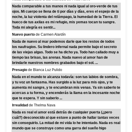
Nada comparable a tus manos ni nada igual al oro-verde de tus
ojos. Mi cuerpo se llena de ti por días y días, eres el espejo de la
noche, la luz violenta del relámpago, la humedad de la Tierra. El
hueco de tus axilas es mi refugio, mis yemas tocan tu sangre.
Toda mi alegría es sentir...
Nuevo puerto
de Carmen Alardín
Nada de nuevo al mar podemos darle que los restos de todos
los naufragios. Su lindero infernal nada permite bajo el secreto
de las viejas algas. Todo se ha dicho ya. Todo han callado muy a
tiempo las brisas, las arenas. Nada nuevo al amor han de
brindarle nuestros nombres grabados bajo el sol. ...
Presagio
de Blanca Luz Pulido
Nada en el mundo te alcanza todavía: son tus labios de sombra,
y tu voz un fantasma. Has surgido a la luz para mis ojos, y te
aumenta mi sangre, y te encumbran mis venas. Ya sin saberlo te
acercas a tu forma, y encenderás la llama en la incesante noche
que te espera. Y sin saberlo ...
Irrealidad
de Thelma Nava
Nada es real el amor está detrás de cualquier puerta (¿pero
cuál?) desconocido al que estuve a punto de hallar tantas veces
sin conseguirlo. La mitad de mi vida lo he intentado. Nada es real
mundo que se construye como una garra del sueño higo