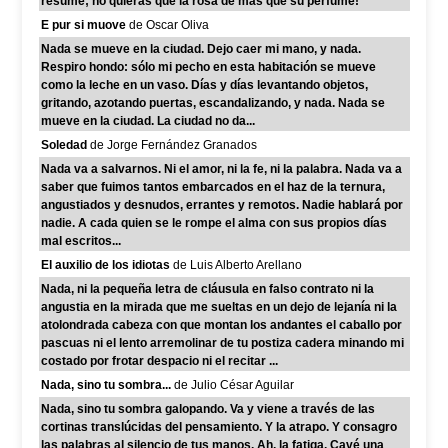
resume; no quieras que la rosa dé más que su perfume!
E pur si muove
de Oscar Oliva
Nada se mueve en la ciudad. Dejo caer mi mano, y nada.
Respiro hondo: sólo mi pecho en esta habitación se mueve
como la leche en un vaso. Días y días levantando objetos,
gritando, azotando puertas, escandalizando, y nada. Nada se
mueve en la ciudad. La ciudad no da...
Soledad
de Jorge Fernández Granados
Nada va a salvarnos. Ni el amor, ni la fe, ni la palabra. Nada va a
saber que fuimos tantos embarcados en el haz de la ternura,
angustiados y desnudos, errantes y remotos. Nadie hablará por
nadie. A cada quien se le rompe el alma con sus propios días
mal escritos...
El auxilio de los idiotas
de Luis Alberto Arellano
Nada, ni la pequeña letra de cláusula en falso contrato ni la
angustia en la mirada que me sueltas en un dejo de lejanía ni la
atolondrada cabeza con que montan los andantes el caballo por
pascuas ni el lento arremolinar de tu postiza cadera minando mi
costado por frotar despacio ni el recitar ...
Nada, sino tu sombra...
de Julio César Aguilar
Nada, sino tu sombra galopando. Va y viene a través de las
cortinas translúcidas del pensamiento. Y la atrapo. Y consagro
las palabras al silencio de tus manos. Ah, la fatiga. Cavé una