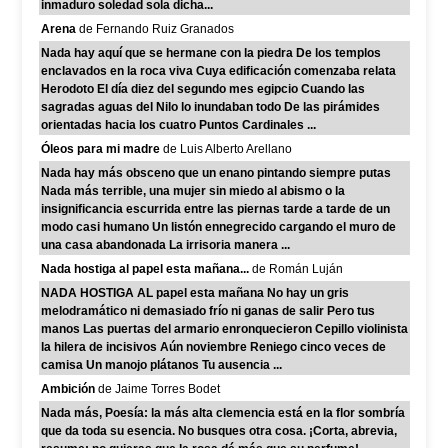
inmaduro soledad sola dicha...
Arena
de Fernando Ruiz Granados
Nada hay aquí que se hermane con la piedra De los templos
enclavados en la roca viva Cuya edificación comenzaba relata
Herodoto El día diez del segundo mes egipcio Cuando las
sagradas aguas del Nilo lo inundaban todo De las pirámides
orientadas hacia los cuatro Puntos Cardinales ...
Óleos para mi madre
de Luis Alberto Arellano
Nada hay más obsceno que un enano pintando siempre putas
Nada más terrible, una mujer sin miedo al abismo o la
insignificancia escurrida entre las piernas tarde a tarde de un
modo casi humano Un listón ennegrecido cargando el muro de
una casa abandonada La irrisoria manera ...
Nada hostiga al papel esta mañana...
de Román Luján
NADA HOSTIGA AL papel esta mañana No hay un gris
melodramático ni demasiado frío ni ganas de salir Pero tus
manos Las puertas del armario enronquecieron Cepillo violinista
la hilera de incisivos Aún noviembre Reniego cinco veces de
camisa Un manojo plátanos Tu ausencia ...
Ambición
de Jaime Torres Bodet
Nada más, Poesía: la más alta clemencia está en la flor sombría
que da toda su esencia. No busques otra cosa. ¡Corta, abrevia,