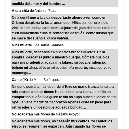
medida del amor y del hambre ...
A una niña
de Antonio Plaza
Niña gentil que a la vida despertaste alegre ayer, como en
Oriente despierta la luz al amanecer. Niña, que del oro cielo
viniste al mundo a caer, como aljofarada gota del nítido rosicler.
Y en inmaculada cuna te remeciste después, como ilusión que
se mece del sueño al dulce vaivén. ...
Niña muerte...
de Jaime Sabines
Niña muerte, descansa en nuestros brazos quietos. En la
sombra, descansa junto a nuestro cuerpo. Cómete mis ojos
para mirar adentro, acaba mis labios, mi boca, el silencio,
bébete mi alma, bébete mi pecho, niña muerte, mía, que yo te
mantengo...
Canto (IX)
de Mario Bojórquez
Ninguno podrá jamás decir de ti Tuve su mano franca junto a la
mía estrechando el deseo Haciendo de una fuerza común un
compartido sueño Si alguien te vio no supo nunca el color de tus
ojos La vena matriz de tu corazón Apenas diste un paso para
retroceder Y un gesto que acusaba bondad ...
No acabarán mis flores
de Nezahualcóyotl
No acabarán mis flores, no cesarán mis cantos. Yo cantor los
elevo, se reparten, se esparcen. Aún cuando las flores se