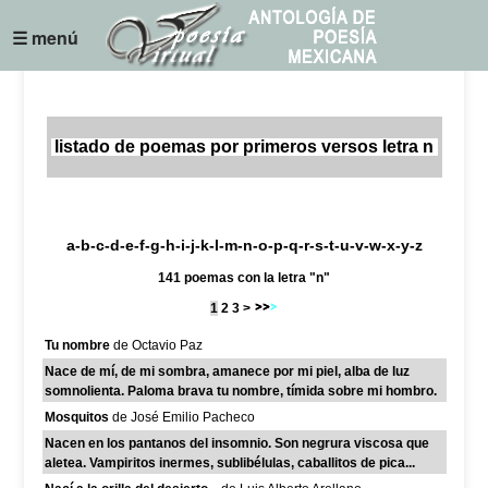
☰ menú
listado de poemas por primeros versos letra n
a
-
b
-
c
-
d
-
e
-
f
-
g
-
h
-
i
-
j
-k-
l
-
m
-
n
-
o
-
p
-
q
-
r
-
s
-
t
-
u
-
v
-w-
x
-
y
-z
141 poemas con la letra "n"
1
2
3
>
Tu nombre
de Octavio Paz
Nace de mí, de mi sombra, amanece por mi piel, alba de luz
somnolienta. Paloma brava tu nombre, tímida sobre mi hombro.
Mosquitos
de José Emilio Pacheco
Nacen en los pantanos del insomnio. Son negrura viscosa que
aletea. Vampiritos inermes, sublibélulas, caballitos de pica...