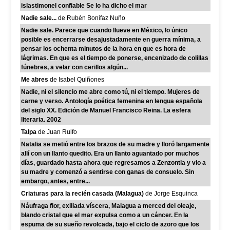
islastimonel confiable Se lo ha dicho el mar
Nadie sale...
de Rubén Bonifaz Nuño
Nadie sale. Parece que cuando llueve en México, lo único
posible es encerrarse desajustadamente en guerra mínima, a
pensar los ochenta minutos de la hora en que es hora de
lágrimas. En que es el tiempo de ponerse, encenizado de colillas
fúnebres, a velar con cerillos algún...
Me abres
de Isabel Quiñones
Nadie, ni el silencio me abre como tú, ni el tiempo. Mujeres de
carne y verso. Antología poética femenina en lengua española
del siglo XX. Edición de Manuel Francisco Reina. La esfera
literaria. 2002
Talpa
de Juan Rulfo
Natalia se metió entre los brazos de su madre y lloró largamente
allí con un llanto quedito. Era un llanto aguantado por muchos
días, guardado hasta ahora que regresamos a Zenzontla y vio a
su madre y comenzó a sentirse con ganas de consuelo. Sin
embargo, antes, entre...
Criaturas para la recién casada (Malagua)
de Jorge Esquinca
Náufraga flor, exiliada víscera, Malagua a merced del oleaje,
blando cristal que el mar expulsa como a un cáncer. En la
espuma de su sueño revolcada, bajo el ciclo de azoro que los