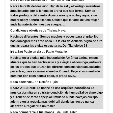
Nací a la orilla del desierto...
de Luis Alberto Arellano
Nací a la orilla del desierto. Hijo de la sal y el vértigo, miembros
anquilosados por la lengua de arena que nos forma. Somos
todos prófugos del viento. Aquí ocurre que no hay agua, sino
estéril sed y sonoro silencio. Ocurre que la falda de una mujer
suda la materia de nuestros ruegos. ...
Condiciones objetivas
de Thelma Nava
Nacimos diferentes. Somos muchos y pocos para el grito. No
nos doblegaremos ante nada. Es la era de Acuario, signo de aire
que arrasará las viejas estructuras. De: Tlaltelolco 68
Iré a Sao Paulo un día
de Fabio Morábito
Naciste en la ciudad más industrial de América Latina, en sus
afueras que te han hecho arisca y alérgica al domingo, enfrente
de los prados que cruzan los obreros con sus viandas, callados
por el frío, para alcanzar el metro. Cuando llegó el momento de
caminar con ellos codo a codo, el prado tuvo...
Nada asciende...
de Román Luján
NADA ASCIENDE La noche es una orquídea ponzoñosa La
música dormita en su triste condición de humusSal de ti me digo
y el rencor de tanto espejo acumulado hunde navajas cuerpo
adentro en la retícula más débil allí donde las voces nunca
alcanzan a regalarme un rostro ...
Nada comparable a tus manos...
de Frida Kahlo