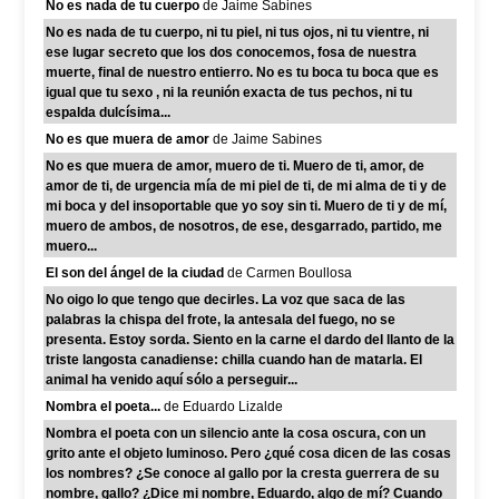
No es nada de tu cuerpo
de Jaime Sabines
No es nada de tu cuerpo, ni tu piel, ni tus ojos, ni tu vientre, ni
ese lugar secreto que los dos conocemos, fosa de nuestra
muerte, final de nuestro entierro. No es tu boca tu boca que es
igual que tu sexo , ni la reunión exacta de tus pechos, ni tu
espalda dulcísima...
No es que muera de amor
de Jaime Sabines
No es que muera de amor, muero de ti. Muero de ti, amor, de
amor de ti, de urgencia mía de mi piel de ti, de mi alma de ti y de
mi boca y del insoportable que yo soy sin ti. Muero de ti y de mí,
muero de ambos, de nosotros, de ese, desgarrado, partido, me
muero...
El son del ángel de la ciudad
de Carmen Boullosa
No oigo lo que tengo que decirles. La voz que saca de las
palabras la chispa del frote, la antesala del fuego, no se
presenta. Estoy sorda. Siento en la carne el dardo del llanto de la
triste langosta canadiense: chilla cuando han de matarla. El
animal ha venido aquí sólo a perseguir...
Nombra el poeta...
de Eduardo Lizalde
Nombra el poeta con un silencio ante la cosa oscura, con un
grito ante el objeto luminoso. Pero ¿qué cosa dicen de las cosas
los nombres? ¿Se conoce al gallo por la cresta guerrera de su
nombre, gallo? ¿Dice mi nombre, Eduardo, algo de mí? Cuando