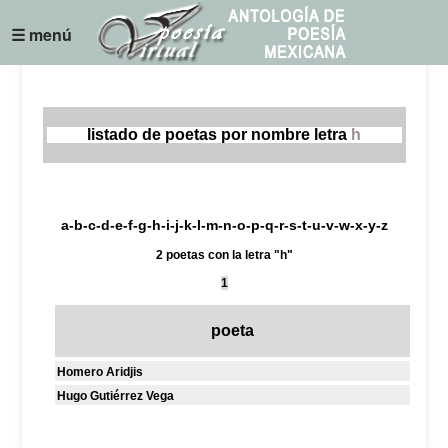
☰ menú
listado de poetas por nombre letra
h
a
-
b
-
c
-
d
-
e
-
f
-
g
-
h
-
i
-
j
-
k
-
l
-
m
-
n
-
o
-
p
-
q
-
r
-
s
-
t
-
u
-
v
-
w
-
x
-
y
-
z
2 poetas con la letra "h"
1
poeta
Homero Aridjis
Hugo Gutiérrez Vega