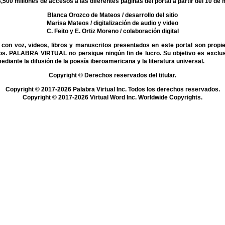
,500 millones de accesos a las diferentes páginas del portal a partir del 10 de
Blanca Orozco de Mateos
/ desarrollo del sitio
Marisa Mateos
/ digitalización de audio y video
C. Feito y E. Ortiz Moreno
/ colaboración digital
on voz, videos, libros y manuscritos presentados en este portal son propi
mos. PALABRA VIRTUAL no persigue ningún fin de lucro. Su objetivo es exclu
mediante la difusión de la poesía iberoamericana y la literatura universal.
Copyright © Derechos reservados del titular.
Copyright © 2017-2026 Palabra Virtual Inc. Todos los derechos reservados.
Copyright © 2017-2026 Virtual Word Inc. Worldwide Copyrights.