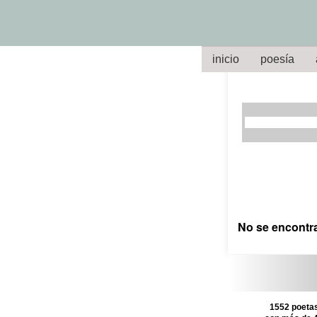
inicio
poesía
No se encontr
1552 poetas