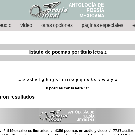
audio
video
otras opciones
páginas especiales
e
listado de poemas por título letra z
a
-
b
-
c
-
d
-
e
-
f
-
g
-
h
-
i
-
j
-
k
-
l
-
m
-
n
-
o
-
p
-
q
-
r
-
s
-
t
-
u
-
v
-w-
x
-
y
-z
0 poemas con la letra "z"
aron resultados
 / 519 escritores literarios / 4356 poemas en audio y video / 7787 audios d