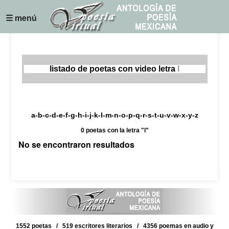
☰ menú
listado de poetas con video letra
l
a-b-c-d-e-f-g-h-i-j-k-l-m-n-o-p-q-r-s-t-u-v-w-x-y-z
0 poetas con la letra "l"
No se encontraron resultados
1552 poetas / 519 escritores literarios / 4356 poemas en audio y