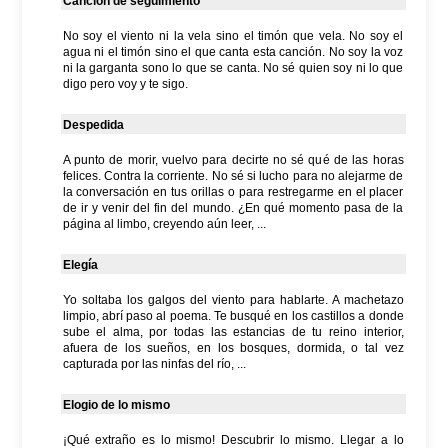
Canción de seguimiento
No soy el viento ni la vela sino el timón que vela. No soy el
agua ni el timón sino el que canta esta canción. No soy la voz
ni la garganta sono lo que se canta. No sé quien soy ni lo que
digo pero voy y te sigo.
Despedida
A punto de morir, vuelvo para decirte no sé qué de las horas
felices. Contra la corriente. No sé si lucho para no alejarme de
la conversación en tus orillas o para restregarme en el placer
de ir y venir del fin del mundo. ¿En qué momento pasa de la
página al limbo, creyendo aún leer, ...
Elegía
Yo soltaba los galgos del viento para hablarte. A machetazo
limpio, abrí paso al poema. Te busqué en los castillos a donde
sube el alma, por todas las estancias de tu reino interior,
afuera de los sueños, en los bosques, dormida, o tal vez
capturada por las ninfas del río, ...
Elogio de lo mismo
¡Qué extraño es lo mismo! Descubrir lo mismo. Llegar a lo