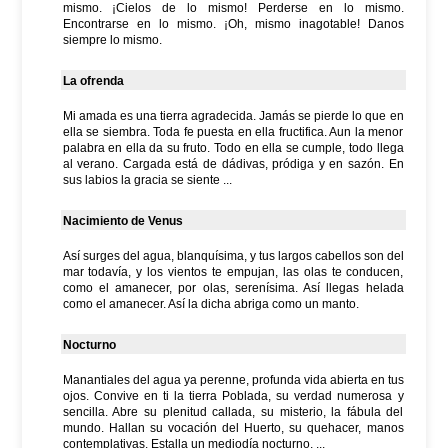
mismo. ¡Cielos de lo mismo! Perderse en lo mismo.
Encontrarse en lo mismo. ¡Oh, mismo inagotable! Danos
siempre lo mismo.
La ofrenda
Mi amada es una tierra agradecida. Jamás se pierde lo que en
ella se siembra. Toda fe puesta en ella fructifica. Aun la menor
palabra en ella da su fruto. Todo en ella se cumple, todo llega
al verano. Cargada está de dádivas, pródiga y en sazón. En
sus labios la gracia se siente ...
Nacimiento de Venus
Así surges del agua, blanquísima, y tus largos cabellos son del
mar todavía, y los vientos te empujan, las olas te conducen,
como el amanecer, por olas, serenísima. Así llegas helada
como el amanecer. Así la dicha abriga como un manto.
Nocturno
Manantiales del agua ya perenne, profunda vida abierta en tus
ojos. Convive en ti la tierra Poblada, su verdad numerosa y
sencilla. Abre su plenitud callada, su misterio, la fábula del
mundo. Hallan su vocación del Huerto, su quehacer, manos
contemplativas. Estalla un mediodía nocturno, ...