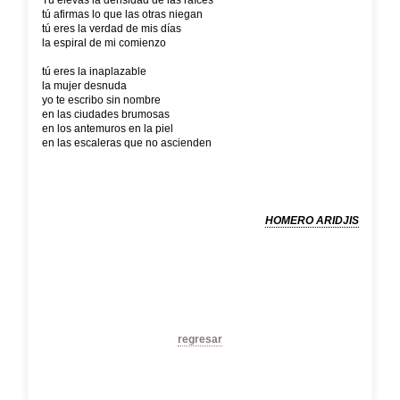
Tú elevas la densidad de las raíces
tú afirmas lo que las otras niegan
tú eres la verdad de mis días
la espiral de mi comienzo
tú eres la inaplazable
la mujer desnuda
yo te escribo sin nombre
en las ciudades brumosas
en los antemuros en la piel
en las escaleras que no ascienden
HOMERO ARIDJIS
regresar