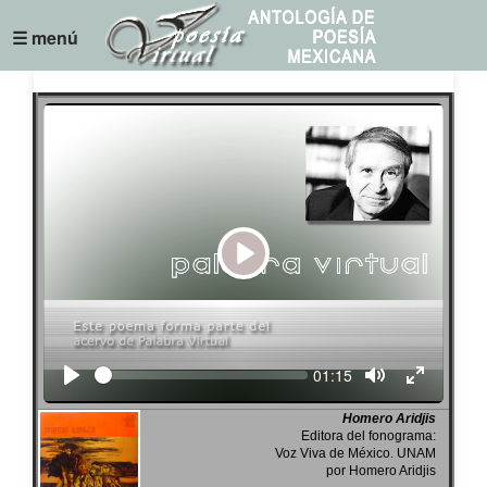
☰ menú
Play
Seek
Current
01:15
time
Homero Aridjis
Editora del fonograma:
Voz Viva de México. UNAM
por Homero Aridjis